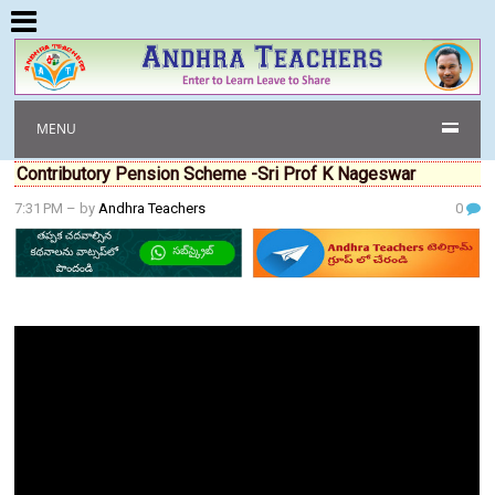
MENU
Contributory Pension Scheme -Sri Prof K Nageswar
7:31 PM
– by
Andhra Teachers
0