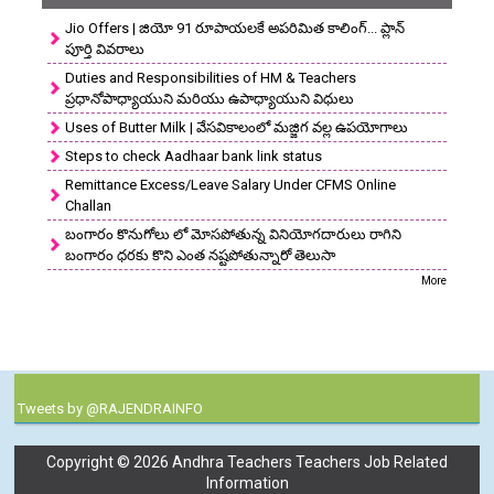
Jio Offers | జియో 91 రూపాయలకే అపరిమిత కాలింగ్... ప్లాన్
పూర్తి వివరాలు
Duties and Responsibilities of HM & Teachers
ప్రధానోపాధ్యాయుని మరియు ఉపాధ్యాయుని విధులు
Uses of Butter Milk | వేసవికాలంలో మజ్జిగ వల్ల ఉపయోగాలు
Steps to check Aadhaar bank link status
Remittance Excess/Leave Salary Under CFMS Online
Challan
బంగారం కొనుగోలు లో మోసపోతున్న వినియోగదారులు రాగిని
బంగారం ధరకు కొని ఎంత నష్టపోతున్నారో తెలుసా
More
Tweets by @RAJENDRAINFO
Copyright ©
2026
Andhra Teachers Teachers Job Related
Information