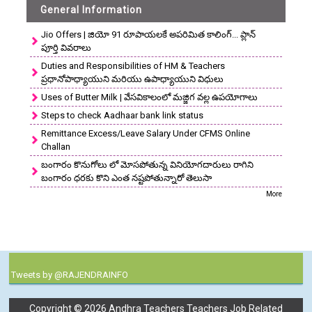
General Information
Jio Offers | జియో 91 రూపాయలకే అపరిమిత కాలింగ్... ప్లాన్
పూర్తి వివరాలు
Duties and Responsibilities of HM & Teachers
ప్రధానోపాధ్యాయుని మరియు ఉపాధ్యాయుని విధులు
Uses of Butter Milk | వేసవికాలంలో మజ్జిగ వల్ల ఉపయోగాలు
Steps to check Aadhaar bank link status
Remittance Excess/Leave Salary Under CFMS Online
Challan
బంగారం కొనుగోలు లో మోసపోతున్న వినియోగదారులు రాగిని
బంగారం ధరకు కొని ఎంత నష్టపోతున్నారో తెలుసా
More
Tweets by @RAJENDRAINFO
Copyright ©
2026
Andhra Teachers Teachers Job Related