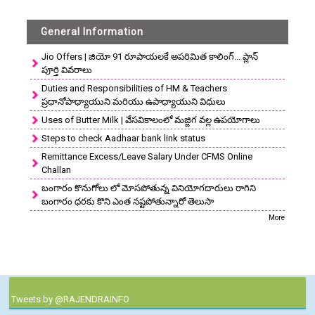
General Information
Jio Offers | జియో 91 రూపాయలకే అపరిమిత కాలింగ్... ప్లాన్
పూర్తి వివరాలు
Duties and Responsibilities of HM & Teachers
ప్రధానోపాధ్యాయుని మరియు ఉపాధ్యాయుని విధులు
Uses of Butter Milk | వేసవికాలంలో మజ్జిగ వల్ల ఉపయోగాలు
Steps to check Aadhaar bank link status
Remittance Excess/Leave Salary Under CFMS Online
Challan
బంగారం కొనుగోలు లో మోసపోతున్న వినియోగదారులు రాగిని
బంగారం ధరకు కొని ఎంత నష్టపోతున్నారో తెలుసా
More
Tweets by @RAJENDRAINFO