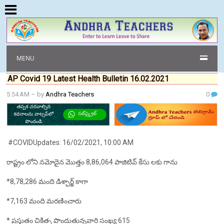
MENU
AP Covid 19 Latest Health Bulletin 16.02.2021
5:54 AM
– by
Andhra Teachers
0
#COVIDUpdates: 16/02/2021, 10:00 AM
రాష్ట్రం లోని నమోదైన మొత్తం 8,86,064 పాజిటివ్ కేసు లకు గాను
*8,78,286 మంది డిశ్చార్జ్ కాగా
*7,163 మంది మరణించారు
* ప్రస్తుతం చికిత్స పొందుతున్నవారి సంఖ్య 615