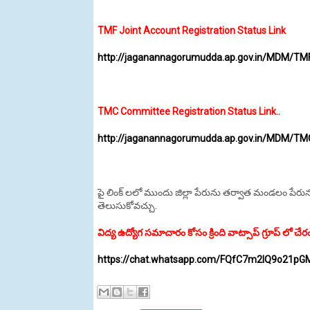
TMF Joint Account Registration Status Link
http://jaganannagorumudda.ap.gov.in/MDM/TMF
TMC Committee Registration Status Link..
http://jaganannagorumudda.ap.gov.in/MDM/T
పై లింక్ లలో ముందు జిల్లా పేరును తర్వాత మండలం పేరును సె
తెలుసుకోవచ్చు.
విద్య ఉద్యోగ సమాచారం కోసం క్రింది వాట్సాప్ గ్రూప్ లో చేర
https://chat.whatsapp.com/FQfC7m2lQ9o21p