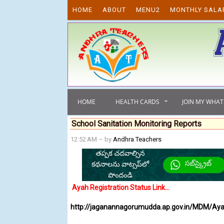
Skip to content
HOME
ABOUT
MENU2
MONTHLY SALA
HOME
HEALTH CARDS
JOIN MY WHA
School Sanitation Monitoring Reports
12:52 AM
– by
Andhra Teachers
Ayah Registration Status Link...
http://jaganannagorumudda.ap.gov.in/MDM/Aya