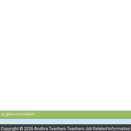
s by @RAJENDRAINFO
Copyright ©
2026
Andhra Teachers Teachers Job Related Information