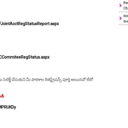
Re
Ch
బం
బం
JointAcctRegStatusReport.aspx
MCCommiteeRegStatus.aspx
లెక్ట్ చేసుకుని మీ పాఠశాల రిజిస్ట్రేషన్స్ పూర్తి అయినవో లేదో
ండి
GMPRUKDy