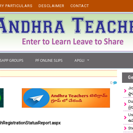
RY PARTICULARS
DESCLAIMER
CONTACT
TSAPP GROUPS
PF ONLINE SLIPS
APGLI
Ge
0
Ji
ప్ల
Du
ప్
Use
ఉ
hRegistrationStatusReport.aspx
St