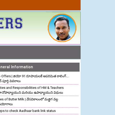
neral Information
o Offers | జియో 91 రూపాయలకే అపరిమిత కాలింగ్...
ాన్ పూర్తి వివరాలు
ties and Responsibilities of HM & Teachers
రధానోపాధ్యాయుని మరియు ఉపాధ్యాయుని విధులు
s of Butter Milk | వేసవికాలంలో మజ్జిగ వల్ల
పయోగాలు
eps to check Aadhaar bank link status