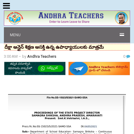
MENU
దీక్షా ఆన్లైన్ శిక్షణ ఆసక్తి ఉన్న ఉపాధ్యాయులకు మాత్రమే
3:00 AM
– by
Andhra Teachers
0