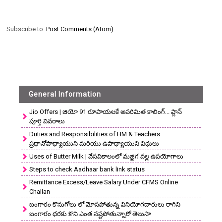
Subscribe to:
Post Comments (Atom)
General Information
Jio Offers | జియో 91 రూపాయలకే అపరిమిత కాలింగ్... ప్లాన్
పూర్తి వివరాలు
Duties and Responsibilities of HM & Teachers
ప్రధానోపాధ్యాయుని మరియు ఉపాధ్యాయుని విధులు
Uses of Butter Milk | వేసవికాలంలో మజ్జిగ వల్ల ఉపయోగాలు
Steps to check Aadhaar bank link status
Remittance Excess/Leave Salary Under CFMS Online
Challan
బంగారం కొనుగోలు లో మోసపోతున్న వినియోగదారులు రాగిని
బంగారం ధరకు కొని ఎంత నష్టపోతున్నారో తెలుసా