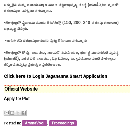
అర్హులైన మధ్య ఆదాయవర్గాల నుంచి పట్టణాభివృద్ధి సంస్థ (యూడీఏ)లు త్వరలో
దరఖాస్తులు ఆహ్వానించనున్నాయి.
▪️లేఅవుట్లలో స్థలాలను మూడు కేటగిరీల్లో (150, 200, 240 చదరపు గజాలుగా)
అభివృద్ధి చేస్తారు.
▪️లాటరీ తీసి దరఖాస్తుదారులకు ప్లాట్లు కేటాయించనున్నారు
▪️లేఅవుట్లలో రోడ్లు, కాలువలు, తాగునీటి సదుపాయం, భూగర్భ మురుగునీటి వ్యవస్థ
(యూజీడీ), వరద నీటి కాలువలు, వీధి దీపాలు, ఉద్యానవనాలు వంటి సౌకర్యాలు
కల్పించనున్నట్లు ప్రభుత్వం ప్రకటించింది.
Click here to Login Jagananna Smart Application
Official Website
Apply for Plot
Posted in:
AmmaVodi
,
Proceedings