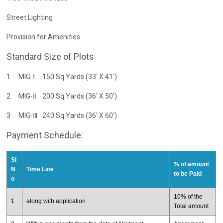
Street Lighting
Provision for Amenities
Standard Size of Plots
1
MIG-Ⅰ
150 Sq.Yards (33' X 41')
2
MIG-Ⅱ
200 Sq.Yards (36' X 50')
3
MIG-Ⅲ
240 Sq.Yards (36' X 60')
Payment Schedule:
Sl
% of amount
N
Time Line
to be Paid
o
10% of the
1
along with application
Total amount