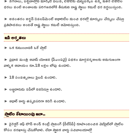
► నగరాలు, పట్టణాల్లోని మార్కెట్‌ విలువ, లేఔట్‌కు చుట్టుపక్కల ఉన్న ఇతర లేఔట్‌ల
ధరలు వంటి అంశాలను పరిగణనలోకి తీసుకుని రాష్ట్ర స్థాయి కమిటీ ధర నిర్ణయిస్తుంది.
► అనంతరం అర్బన్‌ డెవలప్‌మెంట్‌ అథారిటీల నుంచి ధరల్లో మార్పులు చేర్పులు చేస్తూ
ప్రతిపాదనలు అందితే రాష్ట్ర స్థాయి కమిటీ ఆమోదిస్తుంది.
ఇవీ అర్హతలు
► ఒక కుటుంబానికి ఒకే ప్లాట్‌
► ప్రధాన మంత్రి ఆవాస్‌ యోజన (పీఎంఏవై) పథకం మార్గదర్శకాలకు అనుగుణంగా
వార్షిక ఆదాయం రూ.18 లక్షల లోపు ఉండాలి.
► 18 సంవత్సరాలు పైబడి ఉండాలి.
► లబ్ధిదారుడు ఏపీలో నివసిస్తూ ఉండాలి.
► ఆధార్‌ కార్డు తప్పనిసరిగా కలిగి ఉండాలి.
ప్లాట్‌ల కేటాయింపు ఇలా..
► డైరెక్టర్‌ ఆఫ్‌ టౌన్‌ అండ్‌ కంట్రీ ప్లానింగ్‌ (డీటీసీపీ) రూపొందించిన వెబ్‌సైట్‌లో ప్లాట్‌ల
కోసం దరఖాస్తు చేసుకోవాలి. లేదా స్థానిక వార్డు సచివాలయాల్లో