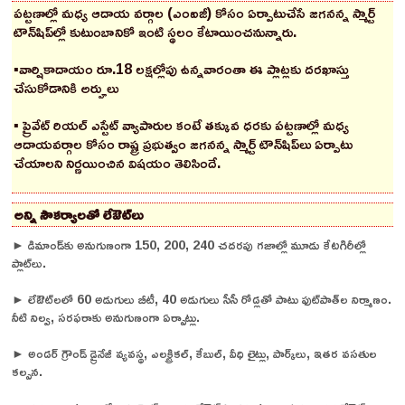
పట్టణాల్లో మధ్య ఆదాయ వర్గాల (ఎంఐజీ) కోసం ఏర్పాటుచేసే జగనన్న స్మార్ట్‌
టౌన్‌షిప్‌ల్లో కుటుంబానికో ఇంటి స్థలం కేటాయించనున్నారు.
▪️వార్షికాదాయం రూ.18 లక్షల్లోపు ఉన్నవారంతా ఈ ప్లాట్లకు దరఖాస్తు
చేసుకోడానికి అర్హులు
▪️ ప్రైవేట్‌ రియల్‌ ఎస్టేట్‌ వ్యాపారుల కంటే తక్కువ ధరకు పట్టణాల్లో మధ్య
ఆదాయవర్గాల కోసం రాష్ట్ర ప్రభుత్వం జగనన్న స్మార్ట్‌ టౌన్‌షిప్‌లు ఏర్పాటు
చేయాలని నిర్ణయించిన విషయం తెలిసిందే.
అన్ని సౌకర్యాలతో లేఔట్‌లు
► డిమాండ్‌కు అనుగుణంగా 150, 200, 240 చదరపు గజాల్లో మూడు కేటగిరీల్లో
ప్లాట్‌లు.
► లేఔట్‌లలో 60 అడుగులు బీటీ, 40 అడుగులు సీసీ రోడ్లతో పాటు ఫుట్‌పాత్‌ల నిర్మాణం.
నీటి నిల్వ, సరఫరాకు అనుగుణంగా ఏర్పాట్లు.
► అండర్‌ గ్రౌండ్‌ డ్రైనేజీ వ్యవస్థ, ఎలక్ట్రికల్, కేబుల్, వీధి లైట్లు, పార్క్‌లు, ఇతర వసతుల
కల్పన.