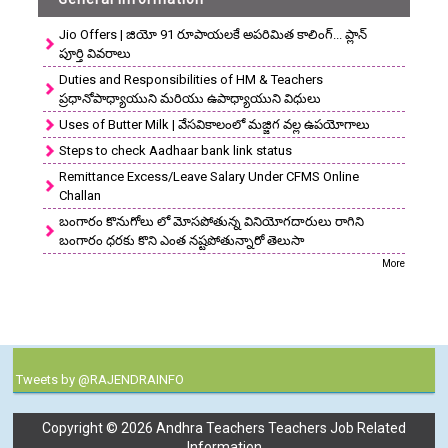
Jio Offers | జియో 91 రూపాయలకే అపరిమిత కాలింగ్... ప్లాన్
పూర్తి వివరాలు
Duties and Responsibilities of HM & Teachers
ప్రధానోపాధ్యాయుని మరియు ఉపాధ్యాయుని విధులు
Uses of Butter Milk | వేసవికాలంలో మజ్జిగ వల్ల ఉపయోగాలు
Steps to check Aadhaar bank link status
Remittance Excess/Leave Salary Under CFMS Online
Challan
బంగారం కొనుగోలు లో మోసపోతున్న వినియోగదారులు రాగిని
బంగారం ధరకు కొని ఎంత నష్టపోతున్నారో తెలుసా
More
Tweets by @RAJENDRAINFO
Copyright ©
2026
Andhra Teachers Teachers Job Related
Information