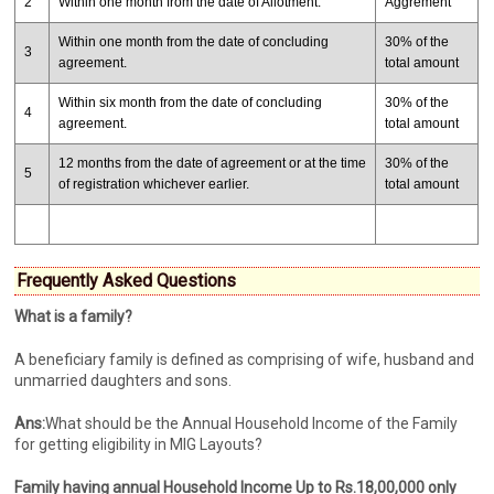
2
Within one month from the date of Allotment.
Aggrement
Within one month from the date of concluding
30% of the
3
agreement.
total amount
Within six month from the date of concluding
30% of the
4
agreement.
total amount
12 months from the date of agreement or at the time
30% of the
5
of registration whichever earlier.
total amount
Frequently Asked Questions
What is a family?
A beneficiary family is defined as comprising of wife, husband and
unmarried daughters and sons.
Ans:
What should be the Annual Household Income of the Family
for getting eligibility in MIG Layouts?
Family having annual Household Income Up to Rs.18,00,000 only