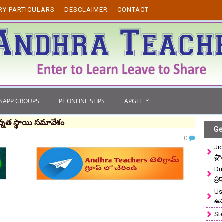
RY PARTICULARS
DESCLAIMER
CONTACT
TSAPP GROUPS
PF ONLINE SLIPS
APGLI
ఉన్నత స్థాయి సమావేశం
Ge
0
Ji
ప్ల
Du
ప్
Use
ఉ
St