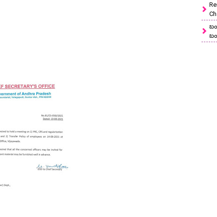
Re
Ch
బం
బం