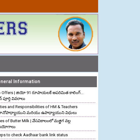
neral Information
o Offers | జియో 91 రూపాయలకే అపరిమిత కాలింగ్...
ాన్ పూర్తి వివరాలు
ties and Responsibilities of HM & Teachers
రధానోపాధ్యాయుని మరియు ఉపాధ్యాయుని విధులు
s of Butter Milk | వేసవికాలంలో మజ్జిగ వల్ల
పయోగాలు
eps to check Aadhaar bank link status