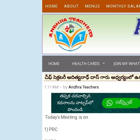
Skip to content
HOME
ABOUT
MENU2
MONTHLY SALA
HOME
HEALTH CARDS
JOIN MY WHA
చీఫ్ సెక్రటరీ ఆదిత్యనాధ్ దాస్ గారు ఆధ్వర్యంలో 
1:11 AM
– by
Andhra Teachers
Today's Meeting is on
1) PRC