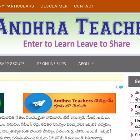
RY PARTICULARS
DESCLAIMER
CONTACT
TSAPP GROUPS
PF ONLINE SLIPS
APGLI
Ge
0
Ji
ప్ల
Du
ప్
సీ అమరావతి నేతలు సంయుక్తంగా సోమవారం భేటీ కానున్నారు. పీఆర్సీ అమలు,
Use
యిల విడుదల, సీపీఎస్‌ రద్దు తదితర సమస్యల పరిష్కారానికి ఇప్పటికే ఉద్యమం
ఉ
న దాన్ని తాత్కాలికంగా వాయిదా వేసినట్లు నేతలు గుర్తు చేశారు. అయితే.. ఇప్పటికీ
St
ార్యాచరణపై చర్చించనున్నట్లు ఏపీ జేఏసీ నేతలు బండి శ్రీనివాసరావు,