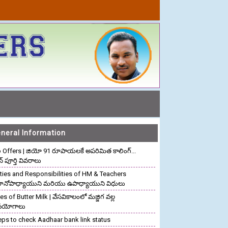
neral Information
o Offers | జియో 91 రూపాయలకే అపరిమిత కాలింగ్...
ాన్ పూర్తి వివరాలు
ties and Responsibilities of HM & Teachers
రధానోపాధ్యాయుని మరియు ఉపాధ్యాయుని విధులు
s of Butter Milk | వేసవికాలంలో మజ్జిగ వల్ల
పయోగాలు
eps to check Aadhaar bank link status