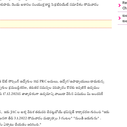
Re
లిపారు. రెండు ఐకాసల సంయుక్త రాష్ట్ర సెక్రటేరియేట్‌ సమావేశం సోమవారం
Ch
బం
బం
క్ట్ & ఔట్ సోర్సింగ్ ఉద్యోగుల 11వ PRC అమలు, ఉద్యోగ/ఉపాధ్యాయులు దాచుకున్న
 ఉద్యోగుల క్రమబద్ధీకరణ, తదితర సమస్యల పరిష్కారం కొరకు ఇప్పటికే ఉద్యమం
ేరకు 17.12.2021న తాత్కాలికంగా ఉద్యమాన్ని వాయిదా వేసిన విషయం మీ అందరికీ
, ఇరు JAC ల ఐక్య వేదిక తదుపరి చేపట్టబోయే భవిష్యత్ కార్యాచరణ గురించి *ఇరు
రం అనగా తేదీ 3.1.2022 సోమవారం మధ్యాహ్నం 3 గంటల* *నుండి జరుగును* .
 ఏర్పాటు చేయడం జరిగింది.*