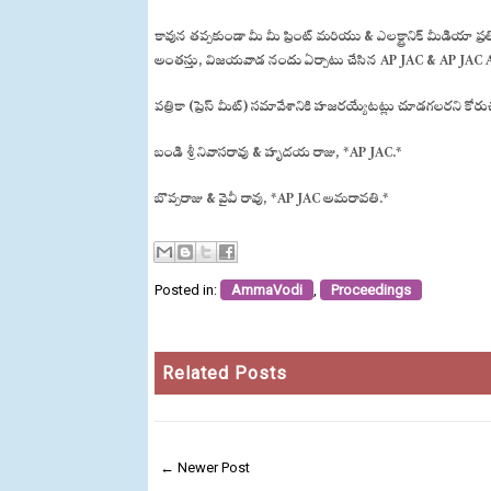
కావున తప్పకుండా మీ మీ ప్రింట్ మరియు & ఎలక్ట్రానిక్ మీడి
అంతస్తు, విజయవాడ నందు ఏర్పాటు చేసిన AP JAC & AP JAC 
పత్రికా (ప్రెస్ మీట్) సమావేశానికి హజరయ్యేటట్లు చూడగలరని కోర
బండి శ్రీనివాసరావు & హృదయ రాజు, *AP JAC.*
బొప్పరాజు & వైవీ రావు, *AP JAC అమరావతి.*
Posted in:
AmmaVodi
,
Proceedings
Related Posts
← Newer Post