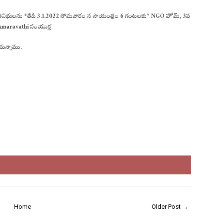
యా ప్రతినిధులను *తేదీ 3.1.2022 సోమవారం న సాయంత్రం 6 గంటలకు* NGO హోమ్, 3వ
Amaravathi సంయుక్త
ుచున్నాము.
Home
Older Post →