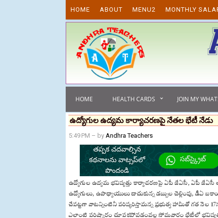
Skip to content
HOME
ABOUT
MENU2
MONTHLY SALA
HOME
HEALTH CARDS
JOIN MY WHA
ఉద్యోగుల ఉద్యమ కార్యాచరణపై నేతల భేటీ నేడు
5:49 PM
– by
Andhra Teachers
ఉద్యోగుల ఉద్యమ భవిష్యత్తు కార్యాచరణపై ఏపీ జేఏసీ, ఏపీ జేఏ
ఉద్యోగులు, ఉపాధ్యాయులు దాచుకున్న డబ్బుల చెల్లింపు, డీఏ బకా
చేపట్టగా వాటన్నింటినీ పరిష్కరిస్తామన్న ప్రభుత్వ హామీతో గత నెల 17
ఎలాంటి పరిష్కారం చూపకపోవడంవల్ల సోమవారం భేటీలో భవిష్యత్తు క