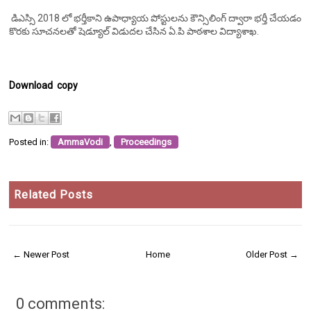
డిఎస్సి 2018 లో భర్తీకాని ఉపాధ్యాయ పోస్టులను కౌన్సిలింగ్ ద్వారా భర్తీ చేయడం
కొరకు సూచనలతో షెడ్యూల్ విడుదల చేసిన ఏ.పి పాఠశాల విద్యాశాఖ.
Download copy
Posted in:
AmmaVodi
,
Proceedings
Related Posts
← Newer Post
Home
Older Post →
0 comments: