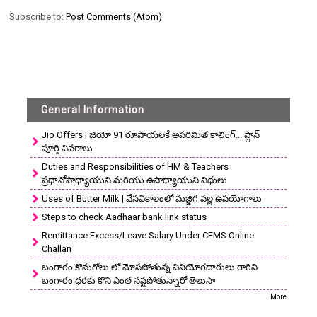
Subscribe to:
Post Comments (Atom)
General Information
Jio Offers | జియో 91 రూపాయలకే అపరిమిత కాలింగ్... ప్లాన్
పూర్తి వివరాలు
Duties and Responsibilities of HM & Teachers
ప్రధానోపాధ్యాయుని మరియు ఉపాధ్యాయుని విధులు
Uses of Butter Milk | వేసవికాలంలో మజ్జిగ వల్ల ఉపయోగాలు
Steps to check Aadhaar bank link status
Remittance Excess/Leave Salary Under CFMS Online
Challan
బంగారం కొనుగోలు లో మోసపోతున్న వినియోగదారులు రాగిని
బంగారం ధరకు కొని ఎంత నష్టపోతున్నారో తెలుసా
More