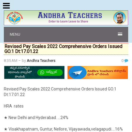
MENU
Revised Pay Scales 2022 Comprehensive Orders Issued
GO.1 Dt:17.01.22
8:35 AM
– by
Andhra Teachers
0
Revised Pay Scales 2022 Comprehensive Orders Issued GO.1
Dt:17.01.22
HRA rates
★ New Delhi and Hyderabad. ...24%
★ Visakhapatnam, Guntur, Nellore, Vijayawada,velagapudi....16%