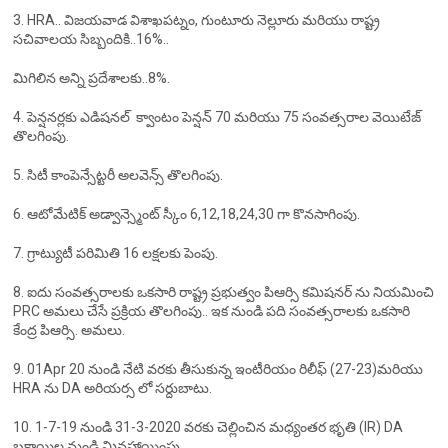
3. HRA.. విజయవాడ విశాఖపట్నం, గుంటూరు నెల్లూరు మరియు రాష్ట్ర
సచివాలయ సిబ్బందికి..16%..
మిగిలిన అన్ని ప్రదేశాలకు..8%.
4. పెన్షనర్లకు ఎడిషనల్ క్వాంటం పెన్షన్ 70 మరియు 75 సంవత్సరాల వెయిటేజ్
తొలగింపు.
5. సిటీ కాంపెన్సేట్టరీ అలవెన్స్ తొలగింపు.
6. ఆటోమేటిక్ అడ్వాన్స్మెంట్ స్కీం 6,12,18,24,30 గా కొనసాగింపు.
7. గ్రాట్యుటీ పరిమితి 16 లక్షలకు పెంపు.
8. ఐదు సంవత్సరాలకు ఒకసారి రాష్ట్ర ప్రభుత్వం పిఆర్సి కమిషనర్ ను నియమించి
PRC అమలు చేసే ప్రక్రియ తొలగింపు.. ఇక నుండి పది సంవత్సరాలకు ఒకసారి
కేంద్ర పిఆర్సి. అమలు.
9. 01Apr 20 నుండి నేటి వరకు తీసుకున్న ఇంటీరియం రిలీఫ్ (27-23)మరియు
HRA ను DA అరియర్స లో సర్దుబాటు.
10. 1-7-19 నుండి 31-3-2020 వరకు చెల్లించిన మధ్యంతర భృతి (IR) DA
బకాయిల నుండి మినహాయింపు.