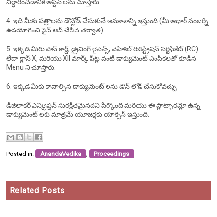
నిర్ధారించడానికి అప్షన్ లను చూస్తారు
4. ఇది మీకు పత్రాలను డౌన్లోడ్ చేసుకునే అవకాశాన్ని ఇస్తుంది (మీ ఆధార్ నంబర్ని
ఉపయోగించి సైన్ అప్ చేసిన తర్వాత).
5. ఇక్కడ మీరు పాన్ కార్డ్, డ్రైవింగ్ లైసెన్స్, వెహికల్ రిజిస్ట్రేషన్ సర్టిఫికేట్ (RC)
లేదా క్లాస్ X, మరియు XII మార్క్ షీట్ల వంటి డాక్యుమెంట్ ఎంపికలతో కూడిన
Menu ని చూస్తారు.
6. ఇక్కడ మీకు కావాల్సిన డాక్యుమెంట్ లను డౌన్ లోడ్ చేసుకోవచ్చు
డిజిలాకర్ ఎన్క్రిప్షన్ సురక్షితమైనదని పేర్కొంది మరియు ఈ ప్లాట్ఫారమ్లో ఉన్న
డాక్యుమెంట్ లకు మాత్రమే యూజర్లకు యాక్సెస్ ఇస్తుంది.
Posted in:
AnandaVedika
,
Proceedings
Related Posts