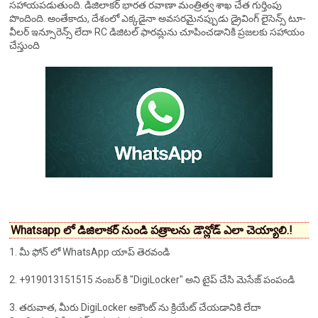
సహాయపడుతుంది. డిజిలాకర్ భారత రవాణా మంత్రిత్వ శాఖ చేత గుర్తింపు
పొందింది. అంతేకాదు, దేశంలో ఎక్కడైనా అవసరమైనప్పుడు డ్రైవింగ్ లైసెన్స్ టూ-
వీలర్ ఇన్సూరెన్స్ లేదా RC డిజిటల్ ఫారమ్లను చూపించడానికి ప్రజలకు సహాయం
చేస్తుంది
Whatsapp లో డిజిలాకర్ నుండి పత్రాలను డౌన్లోడ్ ఎలా చెయ్యాలి.!
1. మీ ఫోన్ లో WhatsApp యాప్ తెరవండి
2. +919013151515 నంబర్ కి "DigiLocker" అని టైప్ చేసి మెసేజ్ పంపండి
3. తరువాత, మీరు DigiLocker అకౌంట్ ను క్రియేట్ చేయడానికి లేదా