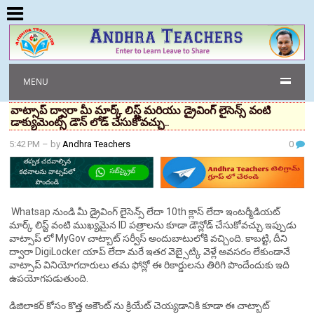
MENU
వాట్సాప్ ద్వారా మీ మార్క్ లిస్ట్ మరియు డ్రైవింగ్ లైసెన్స్ వంటి
డాక్యుమెంట్స్ డౌన్ లోడ్ చేసుకోవచ్చు..
5:42 PM
– by
Andhra Teachers
0
Whatsap నుండి మీ డ్రైవింగ్ లైసెన్స్ లేదా 10th క్లాస్ లేదా ఇంటర్మీడియట్
మార్క్ లిస్ట్ వంటి ముఖ్యమైన ID పత్రాలను కూడా డౌన్లోడ్ చేసుకోవచ్చు.ఇప్పుడు
వాట్సాప్ లో MyGov చాట్బాట్ సర్వీస్ అందుబాటులోకి వచ్చింది. కాబట్టి, దీని
ద్వారా DigiLocker యాప్ లేదా మరే ఇతర వెబ్సైట్కి వెళ్లే అవసరం లేకుండానే
వాట్సాప్ వినియోగదారులు తమ ఫోన్లో ఈ రికార్డులను తిరిగి పొందేందుకు ఇది
ఉపయోగపడుతుంది.
డిజిలాకర్ కోసం కొత్త అకౌంట్ ను క్రియేట్ చెయ్యడానికి కూడా ఈ చాట్బాట్