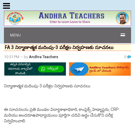
MENU
FA 3 నిర్మాణాత్మక మదింపు-3 పరీక్షల నిర్వహణకు సూచనలు
10:51 PM
– by
Andhra Teachers
0
నిర్మాణాత్మక మదింపు-3 పరీక్షల నిర్వహణకు సూచనలు
ఈ సూచనలను ప్రతి మండల విద్యాశాఖాధికారి, కాంప్లెక్స్ హెడ్మాస్టరు, CRP
మరియు అందరూఉపాధ్యాయులు పూర్తిగా చదివి అర్ధం చేసుకొని పరీక్ష
నిర్వహించాలి.