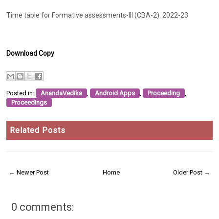
Time table for Formative assessments-III (CBA-2): 2022-23
Download Copy
Posted in:
AnandaVedika
,
Android Apps
,
Proceeding
,
Proceedings
Related Posts
← Newer Post
Home
Older Post →
0 comments: