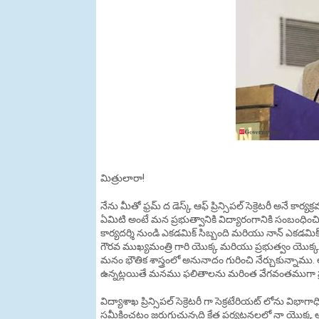
మిత్రులారా!
నేను మీతో ఫ్రమ్ ద డెస్క్ ఆఫ్ ప్రిన్సిపల్ సెక్రెటరీ అనే కార
ఏమిటి అంటే మన ప్రభుత్వానికి విద్యారంగానికి సంబంధిం
కార్యదర్శి నుండి ఎకడమిక్ సిబ్బంది మరియు నాన్ ఎకడమి
గౌరవ ముఖ్యమంత్రి గారి యొక్క మరియు ప్రభుత్వం యొక్క న
మనం భౌతిక శాస్త్రంలో అనునాదం గురించి నేర్చుకున్నాము. అ
ఉన్నట్లయితే మనము ఫలితాలను మరింత వేగవంతముగా
విద్యాశాఖ ప్రిన్సిపల్ సెక్రెటరీ గా సెక్రటేరియట్ లోను 
సమీక్షించటం జరుగుచున్నది క్షేత్ర పర్యటనలలో నా యొక్