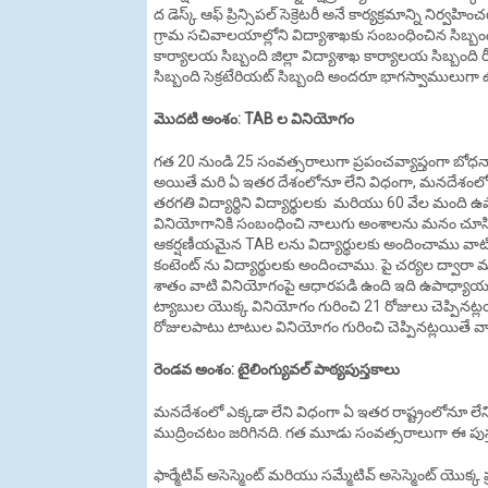
ద డెస్క్ ఆఫ్ ప్రిన్సిపల్ సెక్రెటరీ అనే కార్యక్రమాన్ని 
గ్రామ సచివాలయాల్లోని విద్యాశాఖకు సంబంధించిన సిబ్బ
కార్యాలయ సిబ్బంది జిల్లా విద్యాశాఖ కార్యాలయ సిబ్బంది ర
సిబ్బంది సెక్రటేరియట్ సిబ్బంది అందరూ భాగస్వాములుగా
మొదటి అంశం: TAB ల వినియోగం
గత 20 నుండి 25 సంవత్సరాలుగా ప్రపంచవ్యాప్తంగా బోధనా
అయితే మరి ఏ ఇతర దేశంలోనూ లేని విధంగా, మనదేశంలోని
తరగతి విద్యార్థిని విద్యార్థులకు మరియు 60 వేల మంద
వినియోగానికి సంబంధించి నాలుగు అంశాలను మనం చూసిన
ఆకర్షణీయమైన TAB లను విద్యార్థులకు అందించాము వాటిక
కంటెంట్ ను విద్యార్థులకు అందించాము. పై చర్యల ద్వారా 
శాతం వాటి వినియోగంపై ఆధారపడి ఉంది ఇది ఉపాధ్యాయుల
ట్యాబుల యొక్క వినియోగం గురించి 21 రోజులు చెప్పినట్ల
రోజులపాటు టాటుల వినియోగం గురించి చెప్పినట్లయితే వ
రెండవ అంశం: టైలింగ్యువల్ పాఠ్యపుస్తకాలు
మనదేశంలో ఎక్కడా లేని విధంగా ఏ ఇతర రాష్ట్రంలోనూ లేని 
ముద్రించటం జరిగినది. గత మూడు సంవత్సరాలుగా ఈ పుస్తక
ఫార్మేటివ్ అసెస్మెంట్ మరియు సమ్మేటివ్ అసెస్మెంట్ యొక్క 