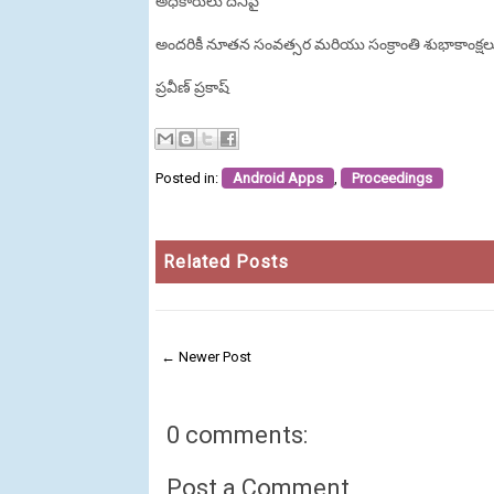
అధికారులు దీనిపై
అందరికీ నూతన సంవత్సర మరియు సంక్రాంతి శుభాకాంక్షల
ప్రవీణ్ ప్రకాష్
Posted in:
Android Apps
,
Proceedings
Related Posts
← Newer Post
0 comments:
Post a Comment