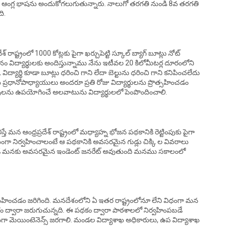
న్సెస్ ఆంగ్ల భాషను అందుకోగలుగుతున్నారు. నాలుగో తరగతి నుండి 8వ తరగతి
ి.
రాష్ట్రంలో 1000 కోట్లకు పైగా ఖర్చుపెట్టి స్కూల్ బ్యాగ్ బూట్లు నోట్
నం విద్యార్థులకు అందిస్తున్నాము నేను ఇటీవల 20 కిలోమీటర్ల దూరంలోని
్యార్థి కూడా బూట్లు ధరించి గాని లేదా బెల్టును ధరించి గాని కనిపించలేదు
ానోపాధ్యాయులు అందరూ ప్రతి రోజు విద్యార్థులను ప్రొత్సహించడం
ువులను ఉపయోగించే అలవాటును విద్యార్థులలో పెంపొందించాలి.
స్తే మన ఆంధ్రప్రదేశ్ రాష్ట్రంలో మధ్యాహ్న భోజన పథకానికి రెట్టింపుకు పైగా
మంగా నిర్వహించాలంటే ఆ పథకానికి అవసరమైన గుడ్లు చిక్కి ల వివరాలు
పుడే మనకు అవసరమైన ఇండెంట్ జనరేట్ అవుతుంది మనము సకాలంలో
ద్ధ వహించడం జరిగింది. మనదేశంలోని ఏ ఇతర రాష్ట్రంలోనూ లేని విధంగా మన
 ద్వారా జరుగుచున్నది. ఈ పథకం ద్వారా పాఠశాలలో నిర్వహింపబడే
క్రమంగా మెయింటెనెన్స్ జరగాలి. మండల విద్యాశాఖ అధికారులు, ఉప విద్యాశాఖ