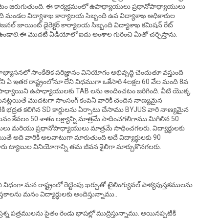
నిర్వహించటం జరుగుతుంది. ఈ కార్యక్రమంలో ఉపాధ్యాయులు ప్రధానోపాధ్యాయులు
ంది మండల విద్యాశాఖ కార్యాలయ సిబ్బంది ఉప విద్యాశాఖ అధికారుల
ీజనల్ జాయింట్ డైరెక్టర్ కార్యాలయ సిబ్బంది విద్యాశాఖ కమిషన్ రేట్
 ఉండాలి.ఈ మొదటి వీడియోలో ఐదు అంశాల గురించి మీతో చర్చిస్తాను.
భ్యాసనలో సాంకేతిక పరిజ్ఞానం వినియోగం అభివృద్ధి చెందుతూ వస్తుంది
 ఏ ఇతర రాష్ట్రంలోనూ లేని విధముగా ఒకేసారి 4లక్షల 60 వేల మంది 8వ
ి ఉపాధ్యాయిని ఉపాధ్యాయులకు TAB లను అందించటం జరిగింది. వీటి యొక్క
ట్లయితే మొదటగా సాంసంగ్ కంపెనీ వారికి చెందిన నాణ్యమైన
ి భద్రత కలిగిన SD కార్డులను ఏర్పాటు చేసాము BYJUS వారి నాణ్యమైన
మనం కేవలం 50 శాతం లక్ష్యాన్ని మాత్రమే సాదించగలిగాము మిగిలిన 50
ు మరియు ప్రధానోపాధ్యాయులు మాత్రమే సాధించగలరు. విద్యార్థులకు
యితే అది వారికి అలవాటుగా మారుతుంది అదే విద్యార్థులకు 90
ారు ట్యాబుల వినియోగాన్ని తమ జీవన శైలిగా మార్చుకొనగలరు.
విధంగా మన రాష్ట్రంలో రెట్టింపు ఖర్చుతో టైలింగ్యువల్ పాఠ్యపుస్తకములను
ాలను మనం విద్యార్ధులకు అందిస్తున్నాము..
ప్రశ్న పత్రములను సైతం రెండు భాషల్లో ముద్రిస్తున్నాము. అయినప్పటికీ