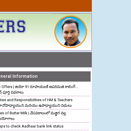
neral Information
o Offers | జియో 91 రూపాయలకే అపరిమిత కాలింగ్...
ాన్ పూర్తి వివరాలు
ties and Responsibilities of HM & Teachers
రధానోపాధ్యాయుని మరియు ఉపాధ్యాయుని విధులు
s of Butter Milk | వేసవికాలంలో మజ్జిగ వల్ల
పయోగాలు
eps to check Aadhaar bank link status