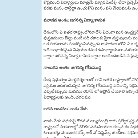
కొద్దిమంది విద్యార్ధులు మాత్రమే మ్యాథమెటిక్స్ లేదా సై
వరకు మనం టార్గెట్గా ఉంచుకొని మనం పని చేయవలసి ఉంద
మూడవ అంశం: జగనన్న విద్యా కానుక
దేశంలోని ఏ ఇతర రాష్ట్రంలోనూ లేని విధంగా మన ఆంధ్రప్రదేశ్ 
పుస్తకములు బెల్టు వంటి పది రకాలకు పైగా వస్తువులను మ
ఒక పాఠశాలను సందర్శించినప్పుడు ఆ పాఠశాలలోని ఏ ఒక్క విద
ఇది బాధాకరమైన విషయం కనుక ఉపాధ్యాయులు మరియు ప్రధ
ద్వారా జగనన్న విద్యా కానుక ద్వారా అందించబడిన వస్త
నాలుగవ అంశం: జగనన్న గోరుముద్ద
కేంద్ర ప్రభుత్వం మార్గదర్శకాలతో గాని ఇతర రాష్ట్రాలతో పోలి
వ్యయం జరుగుచున్నది. జగనన్న గోరుముద్ద పథకాన్ని సక్ర
ఎప్పటికప్పుడు మనము యాప్ లో అప్లోడ్ చేయాలి అప్
విద్యార్థులకు అందించగలము.
ఐదవ అంశము: నాడు నేడు
నాడు నేడు పథకంపై గౌరవ ముఖ్యమంత్రి గారు ప్రత్యేక శ్ర
రాష్ట్రంలో పాఠశాలల్లో మౌలిక సదుపాయాల కల్పన ఈ పథకం
టాయిలెట్ల మెయింటెనెన్స్, ఆర్ వో సిస్టమ్స్, బెంచీలు స