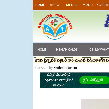
Skip to content
HOME
ABOUT
MENU2
MONTHLY SALA
HOME
HEALTH CARDS
JOIN MY WHA
గౌరవ ప్రిన్సిపల్ సెక్రెటరీ గారి మొదటి వీడియోలోని 
7:03 AM
– by
Andhra Teachers