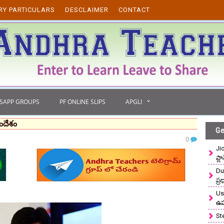
RY PARTICULARS
DESCLAIMER
CONTACT
TSAPP GROUPS
PF ONLINE SLIPS
APGLI
సందేశం
Ge
0
Ji
ప్ల
Du
ప్
Use
ఉ
St