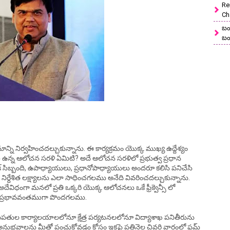
Re
Ch
బం
బం
్యక్రమాన్ని నిర్వహించదల్చుకున్నాను. ఈ కార్యక్రమం యొక్క ముఖ్య ఉద్దేశ్యం
చి ఉన్న ఆలోచన సరళి ఏమిటి? అదే ఆలోచన సరళిలో ప్రభుత్వ ప్రధాన
క్ సిబ్బంది, ఉపాధ్యాయులు, ప్రధానోపాధ్యాయులు అందరూ కలిసి పనిచేసి
ిర్దేశిత లక్ష్యాలను ఎలా సాధించగలము అనేది వివరించదల్చుకున్నాను.
దేవిధంగా మనలో ప్రతి ఒక్కరి యొక్క ఆలోచనలు ఒకే ఫ్రీక్వెన్సీ లో
 ప్రభావవంతముగా పొందగలము.
విభాగాధిపతుల కార్యాలయాలలోనూ క్షేత్ర పర్యటనలలోనూ విద్యాశాఖ పనితీరును
క అనుభవాలను మీతో పంచుకోవడం కోసం ఇకపై ప్రతినెల చివరి వారంలో ఫ్రమ్