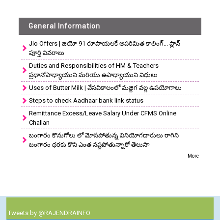
General Information
Jio Offers | జియో 91 రూపాయలకే అపరిమిత కాలింగ్... ప్లాన్
పూర్తి వివరాలు
Duties and Responsibilities of HM & Teachers
ప్రధానోపాధ్యాయుని మరియు ఉపాధ్యాయుని విధులు
Uses of Butter Milk | వేసవికాలంలో మజ్జిగ వల్ల ఉపయోగాలు
Steps to check Aadhaar bank link status
Remittance Excess/Leave Salary Under CFMS Online
Challan
బంగారం కొనుగోలు లో మోసపోతున్న వినియోగదారులు రాగిని
బంగారం ధరకు కొని ఎంత నష్టపోతున్నారో తెలుసా
More
Tweets by @RAJENDRAINFO