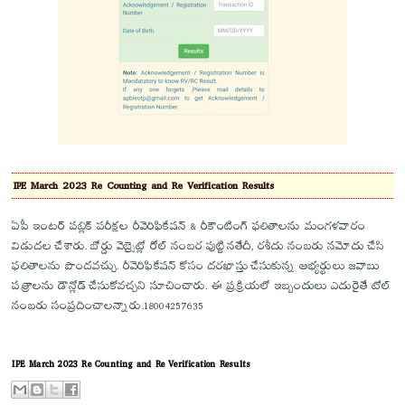
IPE March 2023 Re Counting and Re Verification Results
ఏపీ ఇంటర్ పబ్లిక్ పరీక్షల రీవెరిఫికేషన్ & రీకౌంటింగ్ ఫలితాలను మంగళవారం
విడుదల చేశారు. బోర్డు వెబ్సైట్లో రోల్ నంబర పుట్టినతేదీ, రశీదు నంబరు నమోదు చేసి
ఫలితాలను పొందవచ్చు. రీవెరిఫికేషన్ కోసం దరఖాస్తు చేసుకున్న అభ్యర్థులు జవాబు
పత్రాలను డౌన్లోడ్ చేసుకోవచ్చని సూచించారు. ఈ ప్రక్రియలో ఇబ్బందులు ఎదురైతే టోల్
నంబరు సంప్రదించాలన్నారు.18004257635
IPE March 2023 Re Counting and Re Verification Results