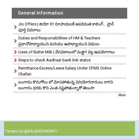
General Information
Jio Offers | జియో 91 రూపాయలకే అపరిమిత కాలింగ్... ప్లాన్
పూర్తి వివరాలు
Duties and Responsibilities of HM & Teachers
ప్రధానోపాధ్యాయుని మరియు ఉపాధ్యాయుని విధులు
Uses of Butter Milk | వేసవికాలంలో మజ్జిగ వల్ల ఉపయోగాలు
Steps to check Aadhaar bank link status
Remittance Excess/Leave Salary Under CFMS Online
Challan
బంగారం కొనుగోలు లో మోసపోతున్న వినియోగదారులు రాగిని
బంగారం ధరకు కొని ఎంత నష్టపోతున్నారో తెలుసా
More
Tweets by @RAJENDRAINFO