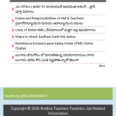
Jio Offers | జియో 91 రూపాయలకే అపరిమిత కాలింగ్... ప్లాన్
పూర్తి వివరాలు
Duties and Responsibilities of HM & Teachers
ప్రధానోపాధ్యాయుని మరియు ఉపాధ్యాయుని విధులు
Uses of Butter Milk | వేసవికాలంలో మజ్జిగ వల్ల ఉపయోగాలు
Steps to check Aadhaar bank link status
Remittance Excess/Leave Salary Under CFMS Online
Challan
బంగారం కొనుగోలు లో మోసపోతున్న వినియోగదారులు రాగిని
బంగారం ధరకు కొని ఎంత నష్టపోతున్నారో తెలుసా
More
Tweets by @RAJENDRAINFO
Copyright ©
2026
Andhra Teachers Teachers Job Related
Information