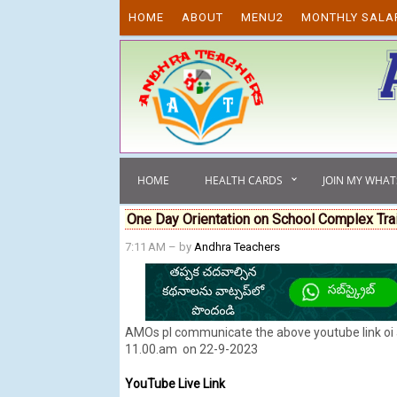
Skip to content
HOME
ABOUT
MENU2
MONTHLY SALA
HOME
HEALTH CARDS
JOIN MY WHA
One Day Orientation on School Complex Tra
7:11 AM
– by
Andhra Teachers
AMOs pl communicate the above youtube link oi a
11.00.am on 22-9-2023
YouTube Live Link