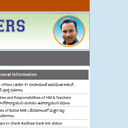
neral Information
o Offers | జియో 91 రూపాయలకే అపరిమిత కాలింగ్...
ాన్ పూర్తి వివరాలు
ties and Responsibilities of HM & Teachers
రధానోపాధ్యాయుని మరియు ఉపాధ్యాయుని విధులు
s of Butter Milk | వేసవికాలంలో మజ్జిగ వల్ల
పయోగాలు
eps to check Aadhaar bank link status