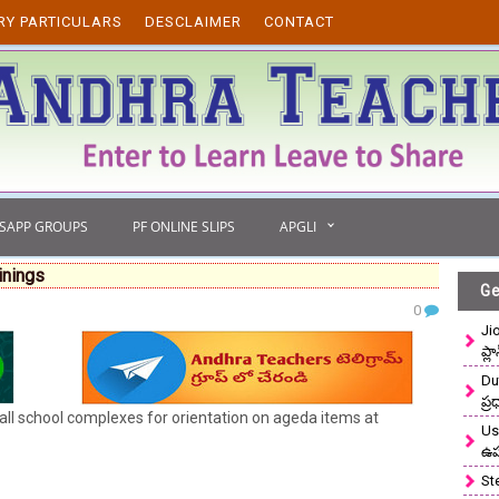
RY PARTICULARS
DESCLAIMER
CONTACT
TSAPP GROUPS
PF ONLINE SLIPS
APGLI
inings
Ge
0
Ji
ప్ల
Du
ప్
ll school complexes for orientation on ageda items at
Use
ఉ
St