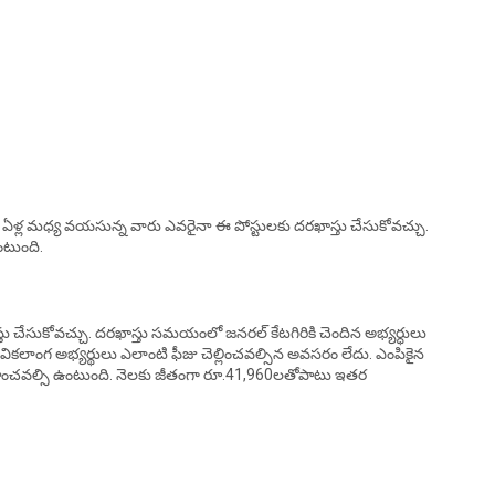
30 ఏళ్ల మధ్య వయసున్న వారు ఎవరైనా ఈ పోస్టులకు దరఖాస్తు చేసుకోవచ్చు.
టుంది.
స్తు చేసుకోవచ్చు. దరఖాస్తు సమయంలో జనరల్ కేటగిరికి చెందిన అభ్యర్ధులు
్టీ, వికలాంగ అభ్యర్థులు ఎలాంటి ఫీజు చెల్లించవల్సిన అవసరం లేదు. ఎంపికైన
నిర్వహించవల్సి ఉంటుంది. నెలకు జీతంగా రూ.41,960లతోపాటు ఇతర