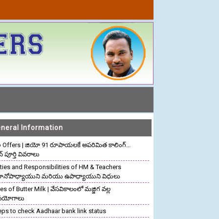
neral Information
o Offers | జియో 91 రూపాయలకే అపరిమిత కాలింగ్...
ాన్ పూర్తి వివరాలు
ties and Responsibilities of HM & Teachers
రధానోపాధ్యాయుని మరియు ఉపాధ్యాయుని విధులు
s of Butter Milk | వేసవికాలంలో మజ్జిగ వల్ల
పయోగాలు
eps to check Aadhaar bank link status