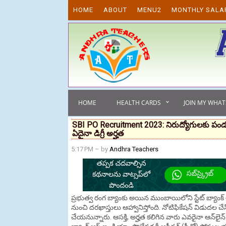
Skip to content
HOME
ABOUT
MENU2
MONTHLY SALA
HOME
HEALTH CARDS
JOIN MY WHA
SBI PO Recruitment 2023: నిరుద్యోగులకు పండగలా
ఏదైనా డిగ్రీ అర్హత
5:17 PM
– by
Andhra Teachers
ప్రభుత్వ రంగ బ్యాంకు అయిన ముంబాయిలోని స్టేట్‌ బ్యాంక్‌ ఆ
నుంచి దరఖాస్తులు ఆహ్వానిస్తోంది. నోటిఫికేషన్‌ విడుదల చేస
చేయనున్నారు. ఆసక్తి, అర్హత కలిగిన వారు ఎవరైనా ఆన్‌లైన