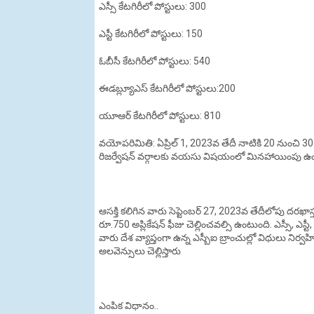
ఎస్సీ కేటగిరీలో పోస్టులు: 300
ఎస్టీ కేటగిరీలో పోస్టులు: 150
ఓబీసీ కేటగిరీలో పోస్టులు: 540
ఈడబ్ల్యూఎస్‌ కేటగిరీలో పోస్టులు:200
యూఆర్‌ కేటగిరీలో పోస్టులు: 810
వయోపరిమితి: ఏప్రిల్‌ 1, 2023వ తేదీ నాటికి 20 నుంచి 
రిజర్వేషన్‌ వర్గాలకు వయసు విషయంలో మినహాయింపు ఉం
ఆసక్తి కలిగిన వారు సెప్టెంబర్ 27, 2023వ తేదీలోపు దరఖా
రూ.750 అప్లికేషన్‌ ఫీజు చెల్లించవల్సి ఉంటుంది. ఎస్సీ, ఎస
వారు దేశ వ్యాప్తంగా ఉన్న ఎస్బీఐ బ్రాంచుల్లో విధులు 
అలవెన్సులు చెల్లిస్తారు
ఎంపిక విధానం..