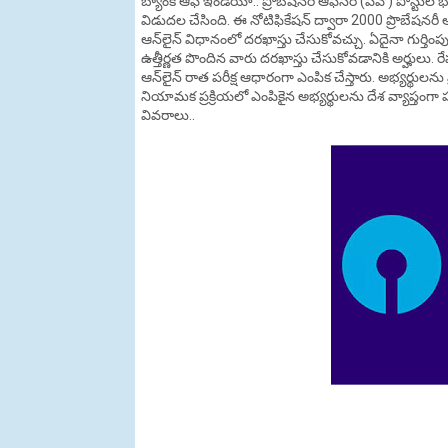
బ్యాంక్‌ ఆఫ్ ఇండియా.. ప్రొబేషనరీ ఆఫీసర్ (పీవో) పోస్టుల భర్
విడుదల చేసింది. ఈ నోటిఫికేషన్‌ ద్వారా 2000 ప్రొబేషనరీ 
ఆన్‌లైన్‌ విధానంలో దరఖాస్తు చేసుకోవచ్చు. ఏదైనా గుర్తి
ఉత్తీర్ణత పొందిన వారు దరఖాస్తు చేసుకోవడానికి అర్హులు. రేప
ఆన్‌లైన్‌ రాత పరీక్ష ఆధారంగా ఎంపిక చేస్తారు. అభ్యర్థులను 
నియామక ప్రక్రియలో ఎంపికైన అభ్యర్థులను దేశ వ్యాప్తంగా పలుచ
వివరాలు..