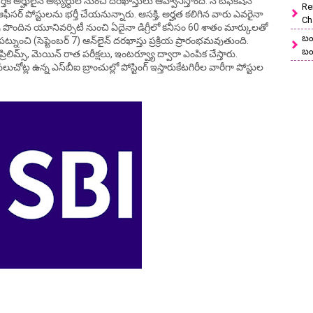
తీకి అర్హులైన అభ్యర్ధుల నుంచి దరఖాస్తులు ఆహ్వానిస్తోంది. నోటిఫికేషన్‌
Re
ఆఫీసర్ పోస్టులను భర్తీ చేయనున్నారు. ఆసక్తి, అర్హత కలిగిన వారు ఎవరైనా
Ch
ంపు పొందిన యూనివర్సిటీ నుంచి ఏదైనా డిగ్రీలో కనీసం 60 శాతం మార్కులతో
బం
ట్నుంచి (సెప్టెంబర్‌ 7) ఆన్‌లైన్‌ దరఖాస్తు ప్రక్రియ ప్రారంభమవుతుంది.
బం
ప్రిలిమ్స్, మెయిన్ రాత పరీక్షలు, ఇంటర్వ్యూ ద్వారా ఎంపిక చేస్తారు.
ోట్ల ఉన్న ఎస్‌బీఐ బ్రాంచుల్లో పోస్టింగ్‌ ఇస్తారుకేటగిరీల వారీగా పోస్టుల