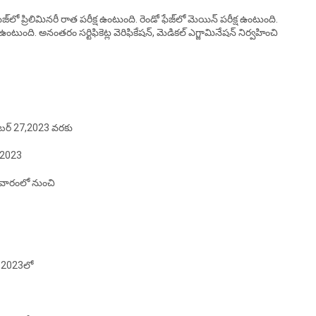
‌లో ప్రిలిమినరీ రాత పరీక్ష ఉంటుంది. రెండో ఫేజ్‌లో మెయిన్ పరీక్ష ఉంటుంది.
యూ ఉంటుంది. అనంతరం సర్టిఫికెట్ల వెరిఫికేషన్, మెడికల్ ఎగ్జామినేషన్ నిర్వహించి
్టెంబర్‌ 27,2023 వరకు
27,2023
ండో వారంలో నుంచి
్‌ 2023లో