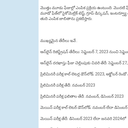
మొత్తం మూడు ఫేజుల్లో ఎంపిక ప్రక్రియ ఉంటుంది. మొదటి ఫేజ్
మూడో ఫేజ్‌లో సైకోమెట్రిక్ టెస్ట్, గ్రూప్ డిస్కషన్‌, ఇంటర్వ్
తుది ఎంపిక జాబితాను ప్రకటిస్తారు.
ముఖ్యమైన తేదీలు ఇవే..
ఆన్‌లైన్ రిజిస్ట్రేషన్ తేదీలు: సెప్టెంబర్‌ 7, 2023 నుంచి సెప
ఆన్‌లైన్‌ దరఖాస్తు ఫీజు చెల్లింపుకు చివరి తేదీ: సెప్టెంబర్‌ 
ప్రిలిమినరీ పరీక్ష కాల్ లెటర్ల డౌన్‌లోడ్: 2023, అక్టోబర్‌ రె
ప్రిలిమినరీ పరీక్ష తేదీ: నవంబర్‌ 2023
ప్రిలిమినరీ పరీక్ష ఫలితాల తేదీ: నవంబర్‌, డిసెంబర్ 2023
మెయిన్ పరీక్ష కాల్ లెటర్ డౌన్‌లోడ్: నవంబర్‌ లేదా డిసెంబర
మెయిన్ పరీక్ష తేదీ: డిసెంబర్‌ 2023 లేదా జనవరి 2024లో