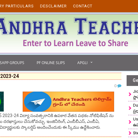
RY PARTICULARS
DESCLAIMER
CONTACT
TSAPP GROUPS
PF ONLINE SLIPS
APGLI
 2023-24
Ge
0
Ji
ప్ల
Du
ప్
ేషన్ 2023-24 విద్యా సంవత్సరానికి ఉపకార వేతన పథకం నోటిఫికేషన్ ను
Use
లు దరఖాస్తులు చేసుకోవచ్చు. ఇంజినీరింగ్, ఎంబీబీఎస్, ఎంబీఏ,
ఉ
 విద్యార్థులకు స్కాలర్షిప్ అందించేందుకు ఈ స్కీము ఉద్దేశించారు.
St