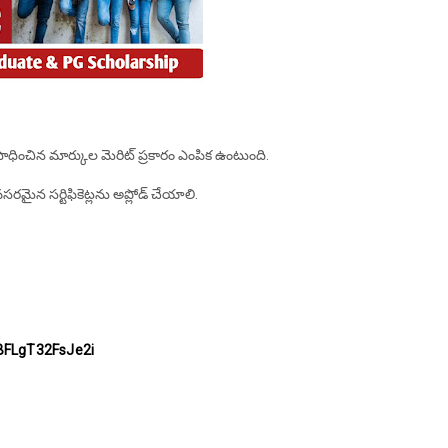
లో సాధించిన మార్కుల మెరిట్ ప్రకారం ఎంపిక ఉంటుంది.
రమైన సర్టిఫికెట్లను అప్లోడ్ చేయాలి.
BFLgT32FsJe2i