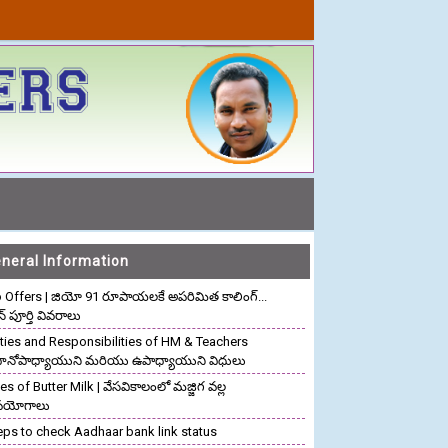
neral Information
o Offers | జియో 91 రూపాయలకే అపరిమిత కాలింగ్...
ాన్ పూర్తి వివరాలు
ties and Responsibilities of HM & Teachers
రధానోపాధ్యాయుని మరియు ఉపాధ్యాయుని విధులు
s of Butter Milk | వేసవికాలంలో మజ్జిగ వల్ల
పయోగాలు
eps to check Aadhaar bank link status