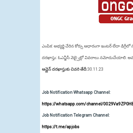
ఎంపిక: అభ్యర్థి చేరిన కోర్సు ఆధారంగా ఇంటర్ లేదా డిగ్రీ
దరఖాస్తు: ఓఎన్జీసీ వెబ్సైట్లో వివరాలు నమోదుచేయాలి. అవస
ఆన్లైన్ దరఖాస్తుకు చివరి తేదీ:
30.11.23
Job Notification Whatsapp Channel:
https://whatsapp.com/channel/0029Va9ZP0H
Job Notification Telegram Channel:
https://t.me/apjobs