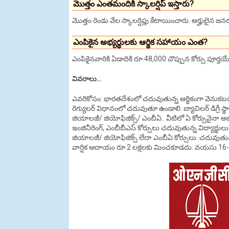
మొత్తం ఎంతమందికి స్కాలర్షిప్ ఇస్తారు?
మొత్తం రెండు వేల స్కాలర్షిప్లు కేటాయించారు. అర్హులైన జనర
ఎంపికైన అభ్యర్థులకు ఆర్థిక సహాయం ఎంత?
ఎంపికైనవారికి ఏడాదికి రూ.48,000 చొప్పున కోర్సు పూర్
వివరాలు...
ఎవరికోసం: భారతదేశంలో చదువుతున్న ఆర్థికంగా వెనుకబడిన జనర
రెగ్యులర్ విధానంలో చదువుతూ ఉండాలి. బ్యాచిలర్ డిగ్రీ స్థ
జియాలజీ/ జియోఫిజిక్స్/ ఎంబీఏ.. వీటిలో ఏ కోర్సునైనా అభ్
ఇంజినీరింగ్, ఎంబీబీఎస్ కోర్సులు చదువుతున్న విద్యార్థు
జియాలజీ/ జియోఫిజిక్స్ లేదా ఎంబీఏ కోర్సులు. చదువుతున్న 
వార్షిక ఆదాయం రూ.2 లక్షలకు మించకూడదు. వయసు 16-1