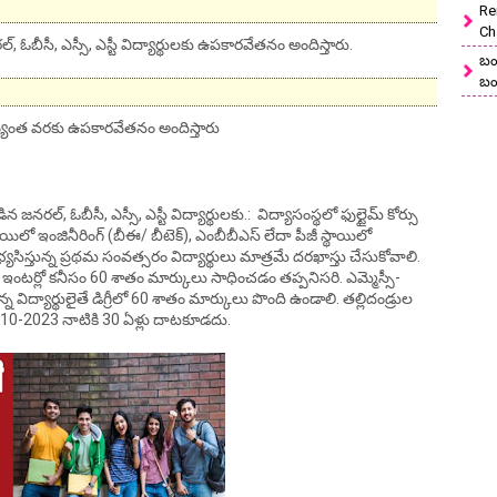
Re
Ch
ల్, ఓబీసీ, ఎస్సీ, ఎస్టీ విద్యార్థులకు ఉపకారవేతనం అందిస్తారు.
బం
బం
తయ్యేంత వరకు ఉపకారవేతనం అందిస్తారు
ల్, ఓబీసీ, ఎస్సీ, ఎస్టీ విద్యార్థులకు.: విద్యాసంస్థలో ఫుల్టైమ్ కోర్సు
ాయిలో ఇంజినీరింగ్ (బీఈ/ బీటెక్), ఎంబీబీఎస్ లేదా పీజీ స్థాయిలో
యసిస్తున్న ప్రథమ సంవత్సరం విద్యార్థులు మాత్రమే దరఖాస్తు చేసుకోవాలి.
లు ఇంటర్లో కనీసం 60 శాతం మార్కులు సాధించడం తప్పనిసరి. ఎమ్మెస్సీ-
విద్యార్థులైతే డిగ్రీలో 60 శాతం మార్కులు పొంది ఉండాలి. తల్లిదండ్రుల
0-2023 నాటికి 30 ఏళ్లు దాటకూడదు.