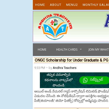
Skip to content
HOME
ABOUT
MENU2
MONTHLY SALA
HOME
HEALTH CARDS
JOIN MY WHA
ONGC Scholarship for Under Graduate & PG
9:33 PM
– by
Andhra Teachers
ఆయిల్ అండ్ నేచురల్ గ్యాస్ కార్పొరేషన్ లిమిటెడ్ ఫౌండ
విడుదల చేసింది. ఈ నోటిఫికేషన్ ద్వారా ఆసక్తిగల అభ్యర్థు
పీజీ(జియాలజీ/ జియో ఫిజిక్స్) కోర్సుల్లో అడ్మిషన్లు పొందిన