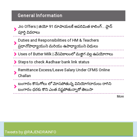
General Information
Jio Offers | జియో 91 రూపాయలకే అపరిమిత కాలింగ్... ప్లాన్
పూర్తి వివరాలు
Duties and Responsibilities of HM & Teachers
ప్రధానోపాధ్యాయుని మరియు ఉపాధ్యాయుని విధులు
Uses of Butter Milk | వేసవికాలంలో మజ్జిగ వల్ల ఉపయోగాలు
Steps to check Aadhaar bank link status
Remittance Excess/Leave Salary Under CFMS Online
Challan
బంగారం కొనుగోలు లో మోసపోతున్న వినియోగదారులు రాగిని
బంగారం ధరకు కొని ఎంత నష్టపోతున్నారో తెలుసా
More
Tweets by @RAJENDRAINFO