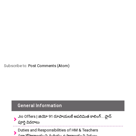
Subscribe to:
Post Comments (Atom)
General Information
Jio Offers | జియో 91 రూపాయలకే అపరిమిత కాలింగ్... ప్లాన్
పూర్తి వివరాలు
Duties and Responsibilities of HM & Teachers
ప్రధానోపాధ్యాయుని మరియు ఉపాధ్యాయుని విధులు