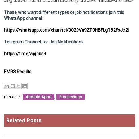
పరీక్ష ఫలితాల వివరాలు పీడీఎఫ్‌ల రూపంలో పై వెబ్ పేజీలో అందుబాటులో కలవు.
Those who want different types of job notifications join this
WhatsApp channel:
https://whatsapp.com/channel/0029Va9ZP0HBFLgT32FsJe2i
Telegram Channel for Job Notifications:
https://t.me/apjobs9
EMRS Results
Posted in:
Android Apps
,
Proceedings
Related Posts