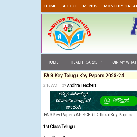
Skip to content
HOME
ABOUT
MENU2
MONTHLY SALA
HOME
HEALTH CARDS
JOIN MY WHA
FA 3 Key Telugu Key Papers 2023-24
3:16 AM
– by
Andhra Teachers
FA 3 Key Papers AP SCERT Official Key Papers
1st Class Telugu