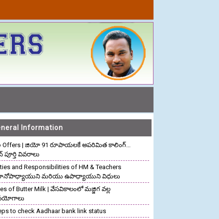
neral Information
o Offers | జియో 91 రూపాయలకే అపరిమిత కాలింగ్...
ాన్ పూర్తి వివరాలు
ties and Responsibilities of HM & Teachers
రధానోపాధ్యాయుని మరియు ఉపాధ్యాయుని విధులు
s of Butter Milk | వేసవికాలంలో మజ్జిగ వల్ల
పయోగాలు
eps to check Aadhaar bank link status