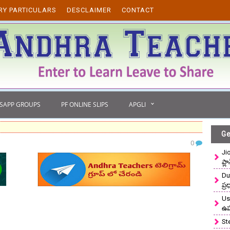
RY PARTICULARS
DESCLAIMER
CONTACT
TSAPP GROUPS
PF ONLINE SLIPS
APGLI
Ge
0
Ji
ప్ల
Du
ప్
Use
ఉ
St