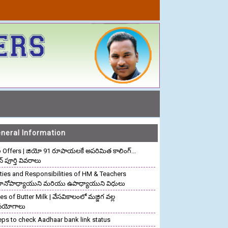
neral Information
o Offers | జియో 91 రూపాయలకే అపరిమిత కాలింగ్...
ాన్ పూర్తి వివరాలు
ties and Responsibilities of HM & Teachers
రధానోపాధ్యాయుని మరియు ఉపాధ్యాయుని విధులు
s of Butter Milk | వేసవికాలంలో మజ్జిగ వల్ల
పయోగాలు
eps to check Aadhaar bank link status