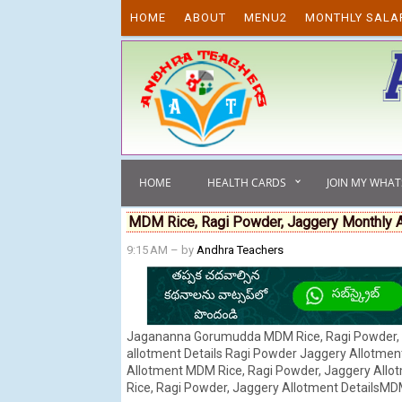
Skip to content
HOME
ABOUT
MENU2
MONTHLY SALA
HOME
HEALTH CARDS
JOIN MY WHA
MDM Rice, Ragi Powder, Jaggery Monthly A
9:15 AM
– by
Andhra Teachers
Jagananna Gorumudda MDM Rice, Ragi Powder, J
allotment Details Ragi Powder Jaggery Allotmen
Allotment MDM Rice, Ragi Powder, Jaggery Al
Rice, Ragi Powder, Jaggery Allotment DetailsMDM