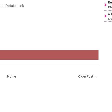
Re
t Details..Link
Ch
బం
బం
Home
Older Post →