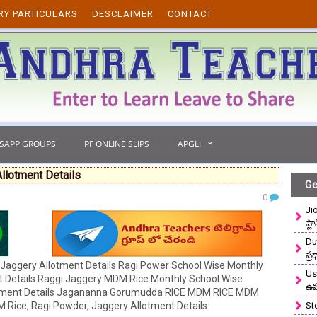
RY PARTICULARS
DESCLAIMER
CONTACT
TSAPP GROUPS
PF ONLINE SLIPS
APGLI
llotment Details
Ge
0
Ji
ప్ల
Du
ప్
aggery Allotment Details Ragi Power School Wise Monthly
Use
t Details Raggi Jaggery MDM Rice Monthly School Wise
ఉ
lotment Details Jagananna Gorumudda RICE MDM RICE MDM
 Rice, Ragi Powder, Jaggery Allotment Details
St