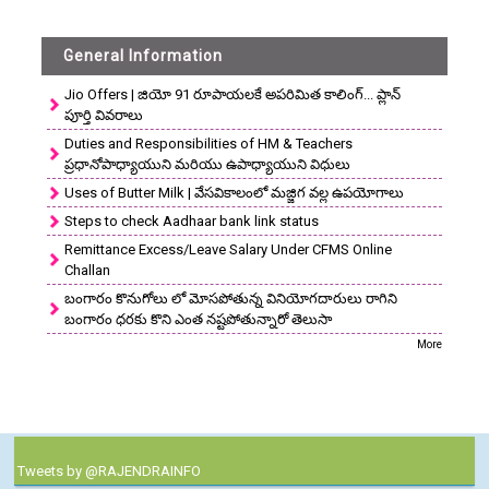
General Information
Jio Offers | జియో 91 రూపాయలకే అపరిమిత కాలింగ్... ప్లాన్
పూర్తి వివరాలు
Duties and Responsibilities of HM & Teachers
ప్రధానోపాధ్యాయుని మరియు ఉపాధ్యాయుని విధులు
Uses of Butter Milk | వేసవికాలంలో మజ్జిగ వల్ల ఉపయోగాలు
Steps to check Aadhaar bank link status
Remittance Excess/Leave Salary Under CFMS Online
Challan
బంగారం కొనుగోలు లో మోసపోతున్న వినియోగదారులు రాగిని
బంగారం ధరకు కొని ఎంత నష్టపోతున్నారో తెలుసా
More
Tweets by @RAJENDRAINFO