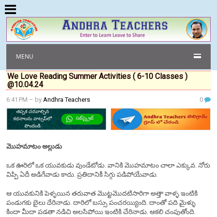
MENU
We Love Reading Summer Activities ( 6-10 Classes )
@10.04.24
6:41 PM
– by
Andhra Teachers
0
మొహమాటం అల్లుడు
ఒక ఊరిలో ఒక యువకుడు వుండేటోడు. వానికి మొహమాటం చాలా ఎక్కువ. నోరు
విప్పి ఏదీ అడిగేవాడు కాదు. ప్రతిదానికీ సిగ్గు పడిపోయేవాడు.
ఆ యువకునికి పెళ్ళయిన తరువాత మొట్టమొదటిసారిగా అత్తా వాళ్ళ ఇంటికి
పండుగకు బైలు దేరినాడు. దారిలో బస్సు పంచరయ్యింది. దాంతో పది మైళ్ళు
కిందా మీదా పడతా నడిచి అలసిపోయి ఇంటికి చేరినాడు. ఆకలి చంపుతోంది.