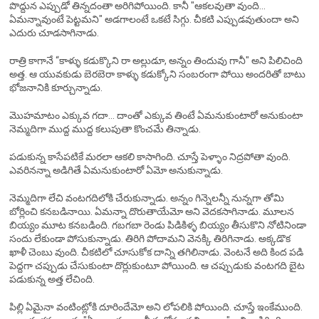
పొద్దున ఎప్పుడో తిన్నదంతా అరిగిపోయింది. కానీ "ఆకలవుతా వుంది...
ఏమన్నావుంటే పెట్టమని" అడగాలంటే ఒకటే సిగ్గు. చీకటి ఎప్పుడవుతుందా అని
ఎదురు చూడసాగినాడు.
రాత్రి కాగానే “కాళ్ళు కడుక్కొని రా అల్లుడూ, అన్నం తిందువు గానీ" అని పిలిచింది
అత్త. ఆ యువకుడు బెరబెరా కాళ్ళు కడుక్కోని సంబరంగా పోయి అందరితో బాటు
భోజనానికి కూర్చున్నాడు.
మొహమాటం ఎక్కువ గదా... దాంతో ఎక్కువ తింటే ఏమనుకుంటారో అనుకుంటా
నెమ్మదిగా ముద్ద ముద్ద కలుపుతా కొంచమే తిన్నాడు.
పడుకున్న కాసేపటికే మరలా ఆకలి కాసాగింది. చూస్తే పెళ్ళాం నిద్రపోతా వుంది.
ఎవరినన్నా అడిగితే ఏమనుకుంటారో ఏమో అనుకున్నాడు.
నెమ్మదిగా లేచి వంటగదిలోకి చేరుకున్నాడు. అన్నం గిన్నెలన్నీ నున్నగా తోమి
బోర్లించి కనబడినాయి. ఏమన్నా దొరుతాయేమో అని వెదకసాగినాడు. మూలన
బియ్యం మూట కనబడింది. గబగబా రెండు పిడికిళ్ళ బియ్యం తీసుకొని నోటినిండా
సందు లేకుండా పోసుకున్నాడు. తిరిగి పోదామని వెనక్కి తిరిగినాడు. అక్కడొక
ఖాళీ చెంబు వుంది. చీకటిలో చూసుకోక దాన్ని తగిలినాడు. వెంటనే అది కింద పడి
పెద్దగా చప్పుడు చేసుకుంటా దొర్లుకుంటూ పోయింది. ఆ చప్పుడుకు వంటగది బైట
పడుకున్న అత్త లేచింది.
పిల్లి ఏమైనా వంటింట్లోకి దూరిందేమో అని లోపలికి పోయింది. చూస్తే ఇంకేముంది.