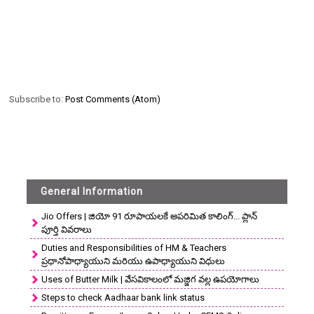
Subscribe to:
Post Comments (Atom)
General Information
Jio Offers | జియో 91 రూపాయలకే అపరిమిత కాలింగ్... ప్లాన్
పూర్తి వివరాలు
Duties and Responsibilities of HM & Teachers
ప్రధానోపాధ్యాయుని మరియు ఉపాధ్యాయుని విధులు
Uses of Butter Milk | వేసవికాలంలో మజ్జిగ వల్ల ఉపయోగాలు
Steps to check Aadhaar bank link status