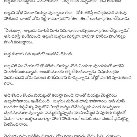
అల్లుడు కనబడ్డాడు "ఏం నాయనా... నీళ్ళ కోసం వచ్చినావా" అని అడిగింది.
అల్లుని నోటి నిండా బియ్యం వున్నాయి గదా... నోరు తెరిస్తే అవి బైటపడి పరువు
పోతుంది. దాంతో నోరు గట్టిగా మూసుకొని “ఊ... ఊ..." అంటూ సైగలు చేసినాడు.
“ఏంటబ్బా... అల్లుడు మాటకి మాట సమాధానం చెప్పకుండా సైగలు చేస్తున్నాడు"
అని చూస్తే ఇంగేముంది. అల్లుని బుగ్గలు నున్నగా, లావుగా పూరీలు పొంగినట్లు
పొంగి కనబడ్డాయి.
అత్త కంగారు పడి ఇంటిలో అందరినీ లేపింది.
అల్లునికి ఏం చేయాలో తోచలేదు. బియ్యం నోటి నిండుగా వుండడంతో వాటిని
మింగలేకుంటున్నాడు. అందరి ముందు కక్కలేకుంటున్నాడు. విషయం బైట
పడకూడదని నోరు మరింత బిగదీసుకొని కూర్చున్నాడు. నోట్లో ఎంగిలి వూరుతుంది
గదా...
అది కొంచం కొంచం బియ్యంతో కలుస్తా వుంది. దాంతో బియ్యం మెత్తగయి
ఉబ్బసాగినాయి. ఇంకేముంది... బుగ్గలు మరింత లావు కాసాగాయి. అది చూసి
అందరూ కళ్ళనీళ్ళు పెట్టుకొని “రాత్రి అన్నం తినేటప్పుడు ఎంత ముచ్చటగా
చందమామలా వున్నాడు. పన్నుకున్నప్పుడు మొహంమ్మీద ఏ పురుగు కుట్టిందో
ఏమో... ఇలా బుగ్గలు బూరెల్లా పొంగి పోయాయి" అనుకుంటూ వెంటనే వైద్యున్ని
పిలిపించినారు.
వైద్యుడు వచ్చి పరిశీలించినాడు. నోట మాట రావడం లేదు. పిచ్చి చూపులు