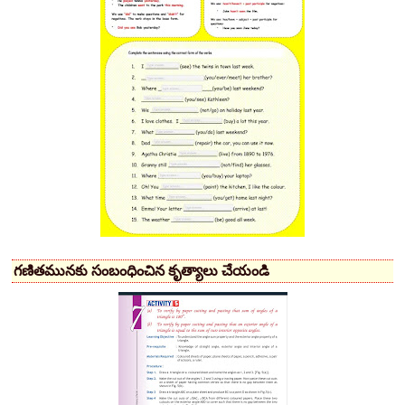
గణితమునకు సంబంధించిన కృత్యాలు చేయండి