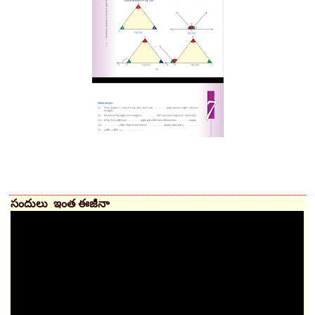
సందులు ఇంత ఈజీనా