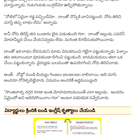
చూస్తున్నాడు. గంటగంటకు బుగ్గలేమో ఉబ్బిపోతున్నాయి.
“నోటిలో ఏదైనా గడ్డ వచ్చిందేమో... దాంతో నొప్పికి వాచినట్టుంది. నోరు తెరిచి
చూస్తే తప్ప లాభం లేదు" అన్నాడు.
కానీ నోరు తెరిస్తే తన బండారం బైట పడుతుంది గదా... దాంతో అల్లుడు ఎవరినీ
మోహమ్మీద చేయి వేయనివ్వడం లేదు. మరింత బిగదీసుకుపోయినాడు.
దాంతో ఇక లాభం లేదనుకుని మామ వెనుకనుంచి గట్టిగా పట్టుకున్నాడు. పెళ్ళాం
తల అటూయిటూ వూపకుండా బిగించి పట్టుకుంది. బావమరుదులు తలా ఒక
చేయి పట్టుకున్నారు. వైద్యుడు బలమంతా ఉపయోగించి నోరు తెరిచినాడు.
అంతే... నోట్లో నుండి బియ్యం గింజలు జలజలజల రాలినాయి. అది చూసి
అందరూ నోరెళ్ళబెట్టినారు. విషయం అందరికీ అర్థమయ్యింది.
"సొంతవాళ్ళ దగ్గర గూడా ఇంత మోహమాటమయితే ఎలా అల్లుడు... అందరం
ఏమైందో అని అదిరిపోయినాం గదా" అంటూ పకపకపక నవ్వేసినారు.
విద్యార్థులు క్రిందికి బండి ఇంగ్లీష్ కృత్యాలు చేయండి