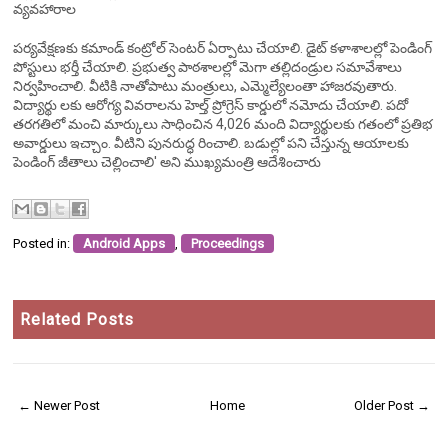
వ్యవహారాల
పర్యవేక్షణకు కమాండ్ కంట్రోల్ సెంటర్ ఏర్పాటు చేయాలి. డైట్ కళాశాలల్లో పెండింగ్
పోస్టులు భర్తీ చేయాలి. ప్రభుత్వ పాఠశాలల్లో మెగా తల్లిదండ్రుల సమావేశాలు
నిర్వహించాలి. వీటికి నాతోపాటు మంత్రులు, ఎమ్మెల్యేలంతా హాజరవుతారు.
విద్యార్థు లకు ఆరోగ్య వివరాలను హెల్త్ ప్రోగ్రెస్ కార్డులో నమోదు చేయాలి. పదో
తరగతిలో మంచి మార్కులు సాధించిన 4,026 మంది విద్యార్థులకు గతంలో ప్రతిభ
అవార్డులు ఇచ్చాం. వీటిని పునరుద్ధ రించాలి. బడుల్లో పని చేస్తున్న ఆయాలకు
పెండింగ్ జీతాలు చెల్లించాలి' అని ముఖ్యమంత్రి ఆదేశించారు
Posted in:
Android Apps
,
Proceedings
Related Posts
← Newer Post
Home
Older Post →