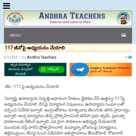
MENU
117 జీవోపై అధ్యయనం చేయాలి
6:34 PM
– by
Andhra Teachers
0
జీఓ–117 పై అధ్యయనం చేయాలి
‘విద్యార్థి, ఉపాధ్యాయ నిష్పత్తి ఆధారంగా హేతుబ ద్దీకరణ చేసే ఉత్తర్వు-117పై
అధ్యయనం చేయాలి. దీనిపై విద్యారంగ నిపుణులు, ఉపాధ్యాయ సంఘా లతో
చర్చించి నివేదిక ఇవ్వాలి. ఆంగ్లంతోపాటు మాతృభాష తెలుగుకు తగిన ప్రాధాన్యం
ఇవ్వాలి. ఆంగ్ల మాధ్యమం తెచ్చి ప్రోత్సహించింది తెదేపా ప్రభు త్వమే. ప్రభుత్వ
పాఠశాలలకు రేటింగ్ ఇవ్వాలి. ఎవ రైనా పాఠశాలల అభివృద్ధి చేయడానికి
ముందుకు వస్తే వారిని ప్రోత్సహించాలి. మధ్యాహ్న భోజనంపై విద్యార్థులు,
తల్లిదండ్రులు, టీచర్ల నుంచి విడివిడిగా అభిప్రాయాలు తీసుకోవాలి. రోజువారీ