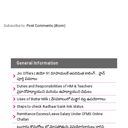
Subscribe to:
Post Comments (Atom)
General Information
Jio Offers | జియో 91 రూపాయలకే అపరిమిత కాలింగ్... ప్లాన్
పూర్తి వివరాలు
Duties and Responsibilities of HM & Teachers
ప్రధానోపాధ్యాయుని మరియు ఉపాధ్యాయుని విధులు
Uses of Butter Milk | వేసవికాలంలో మజ్జిగ వల్ల ఉపయోగాలు
Steps to check Aadhaar bank link status
Remittance Excess/Leave Salary Under CFMS Online
Challan
బంగారం కొనుగోలు లో మోసపోతున్న వినియోగదారులు రాగిని