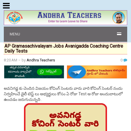
MENU
AP Gramasachivalayam Jobs Avanigadda Coaching Centre
Daily Tests
8:20 AM
– by
Andhra Teachers
0
అవనిగడ్డ కు చెందిన విజయం కోచింగ్ సెంటరు వారు వారి కోచింగ్ సెంటర్ నందు
నిర్వహించే డైలీ టెస్ట్ లు అభ్యర్ధులు కోసం ఏ రోజు Test ఆ రోజు అందుబాటులో
ఉంచడం జరుగుచున్నది .