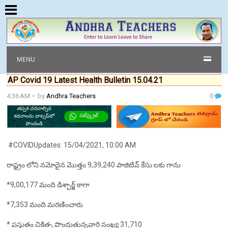
MENU
AP Covid 19 Latest Health Bulletin 15.04.21
4:36 AM
– by
Andhra Teachers
0
#COVIDUpdates: 15/04/2021, 10:00 AM
రాష్ట్రం లోని నమోదైన మొత్తం 9,39,240 పాజిటివ్ కేసు లకు గాను
*9,00,177 మంది డిశ్చార్జ్ కాగా
*7,353 మంది మరణించారు
* ప్రస్తుతం చికిత్స పొందుతున్నవారి సంఖ్య 31,710