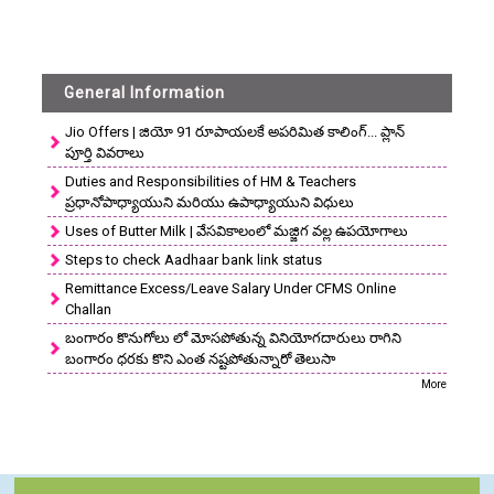
General Information
Jio Offers | జియో 91 రూపాయలకే అపరిమిత కాలింగ్... ప్లాన్
పూర్తి వివరాలు
Duties and Responsibilities of HM & Teachers
ప్రధానోపాధ్యాయుని మరియు ఉపాధ్యాయుని విధులు
Uses of Butter Milk | వేసవికాలంలో మజ్జిగ వల్ల ఉపయోగాలు
Steps to check Aadhaar bank link status
Remittance Excess/Leave Salary Under CFMS Online
Challan
బంగారం కొనుగోలు లో మోసపోతున్న వినియోగదారులు రాగిని
బంగారం ధరకు కొని ఎంత నష్టపోతున్నారో తెలుసా
More