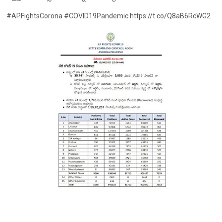
#APFightsCorona #COVID19Pandemic https://t.co/Q8aB6RcWG2