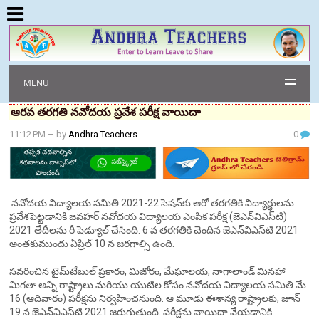
MENU
ఆరవ తరగతి నవోదయ ప్రవేశ పరీక్ష వాయిదా
11:12 PM
– by
Andhra Teachers
0
నవోదయ విద్యాలయ సమితి 2021-22 సెషన్‌కు ఆరో తరగతికి విద్యార్థులను
ప్రవేశపెట్టడానికి జవహర్ నవోదయ విద్యాలయ ఎంపిక పరీక్ష (జెఎన్‌విఎస్‌టి)
2021 తేదీలను రీ షెడ్యూల్ చేసింది. 6 వ తరగతికి చెందిన జెఎన్‌విఎస్‌టి 2021
అంతకుముందు ఏప్రిల్ 10 న జరగాల్సి ఉంది.
సవరించిన టైమ్‌టేబుల్ ప్రకారం, మిజోరం, మేఘాలయ, నాగాలాండ్ మినహా
మిగతా అన్ని రాష్ట్రాలు మరియు యుటిల కోసం నవోదయ విద్యాలయ సమితి మే
16 (ఆదివారం) పరీక్షను నిర్వహించనుంది. ఆ మూడు ఈశాన్య రాష్ట్రాలకు, జూన్
19 న జెఎన్‌విఎస్‌టి 2021 జరుగుతుంది. పరీక్షను వాయిదా వేయడానికి