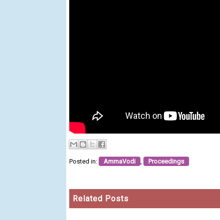
Posted in:
AmmaVodi
,
Proceedings
Related Posts