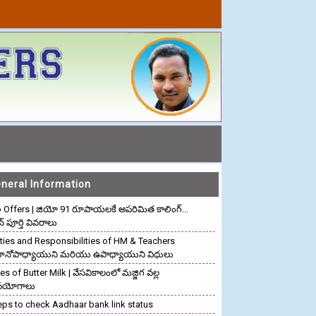
neral Information
o Offers | జియో 91 రూపాయలకే అపరిమిత కాలింగ్...
ాన్ పూర్తి వివరాలు
ties and Responsibilities of HM & Teachers
రధానోపాధ్యాయుని మరియు ఉపాధ్యాయుని విధులు
s of Butter Milk | వేసవికాలంలో మజ్జిగ వల్ల
పయోగాలు
eps to check Aadhaar bank link status