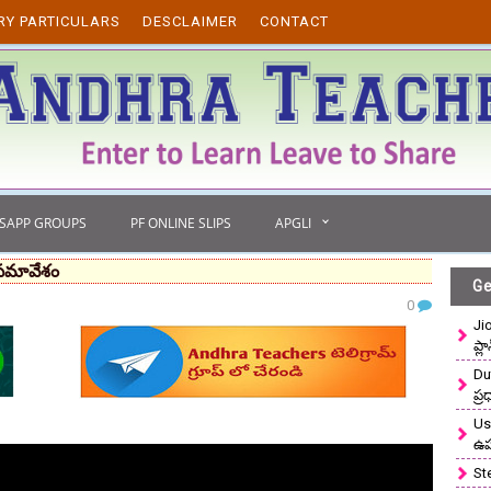
RY PARTICULARS
DESCLAIMER
CONTACT
TSAPP GROUPS
PF ONLINE SLIPS
APGLI
 సమావేశం
Ge
0
Ji
ప్ల
Du
ప్
Use
ఉ
St