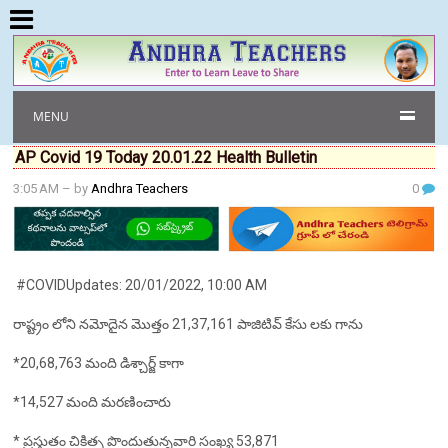
MENU
AP Covid 19 Today 20.01.22 Health Bulletin
3:05 AM
– by
Andhra Teachers
0
#COVIDUpdates: 20/01/2022, 10:00 AM
రాష్ట్రం లోని నమోదైన మొత్తం 21,37,161 పాజిటివ్ కేసు లకు గాను
*20,68,763 మంది డిశ్చార్జ్ కాగా
*14,527 మంది మరణించారు
* ప్రస్తుతం చికిత్స పొందుతున్నవారి సంఖ్య 53,871