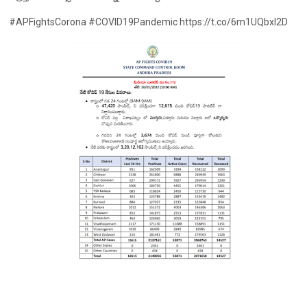
#APFightsCorona #COVID19Pandemic https://t.co/6m1UQbxI2D