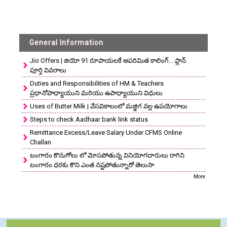
General Information
Jio Offers | జియో 91 రూపాయలకే అపరిమిత కాలింగ్... ప్లాన్
పూర్తి వివరాలు
Duties and Responsibilities of HM & Teachers
ప్రధానోపాధ్యాయుని మరియు ఉపాధ్యాయుని విధులు
Uses of Butter Milk | వేసవికాలంలో మజ్జిగ వల్ల ఉపయోగాలు
Steps to check Aadhaar bank link status
Remittance Excess/Leave Salary Under CFMS Online
Challan
బంగారం కొనుగోలు లో మోసపోతున్న వినియోగదారులు రాగిని
బంగారం ధరకు కొని ఎంత నష్టపోతున్నారో తెలుసా
More