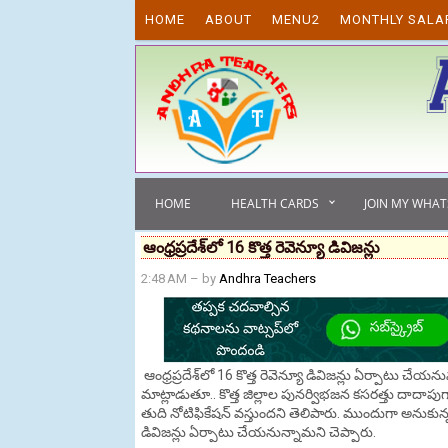
Skip to content
HOME
ABOUT
MENU2
MONTHLY SALA
HOME
HEALTH CARDS
JOIN MY WHA
ఆంధ్రప్రదేశ్‌లో 16 కొత్త రెవెన్యూ డివిజన్లు
2:48 AM
– by
Andhra Teachers
ఆంధ్రప్రదేశ్‌లో 16 కొత్త రెవెన్యూ డివిజన్లు ఏర్పాటు చేయనున
మాట్లాడుతూ.. కొత్త జిల్లాల పునర్విభజన కసరత్తు దాదాపుగా
తుది నోటిఫికేషన్‌ వస్తుందని తెలిపారు. ముందుగా అనుకున
డివిజన్లు ఏర్పాటు చేయనున్నామని చెప్పారు.