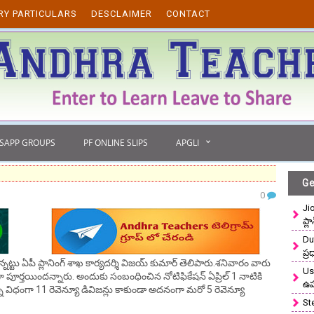
RY PARTICULARS
DESCLAIMER
CONTACT
TSAPP GROUPS
PF ONLINE SLIPS
APGLI
Ge
0
Ji
ప్ల
Du
ప్
్నట్టు ఏపీ ప్లానింగ్‌ శాఖ కార్యదర్శి విజయ్‌ కుమార్‌ తెలిపారు.శనివారం వారు
Use
 పూర్తయిందన్నారు. అందుకు సంబంధించిన నోటిఫికేషన్‌ ఏప్రిల్‌ 1 నాటికి
ఉ
్న విధంగా 11 రెవెన్యూ డివిజన్లు కాకుండా అదనంగా మరో 5 రెవెన్యూ
St