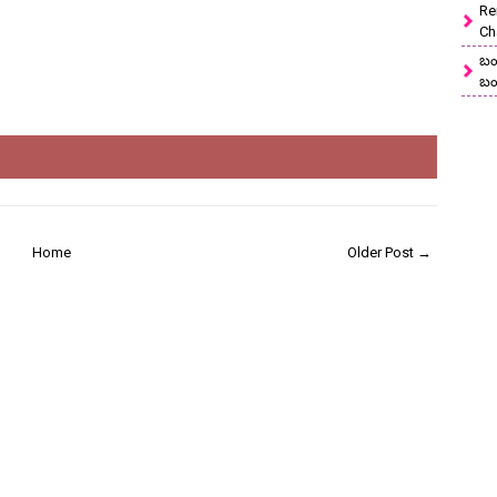
Re
Ch
బం
బం
Home
Older Post →