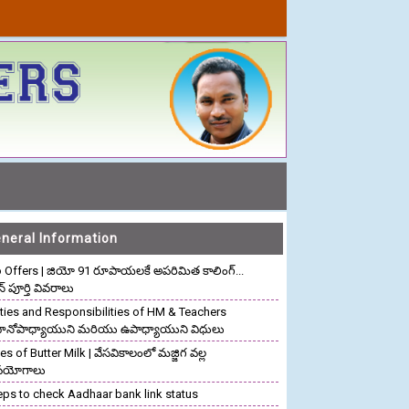
neral Information
o Offers | జియో 91 రూపాయలకే అపరిమిత కాలింగ్...
ాన్ పూర్తి వివరాలు
ties and Responsibilities of HM & Teachers
రధానోపాధ్యాయుని మరియు ఉపాధ్యాయుని విధులు
s of Butter Milk | వేసవికాలంలో మజ్జిగ వల్ల
పయోగాలు
eps to check Aadhaar bank link status