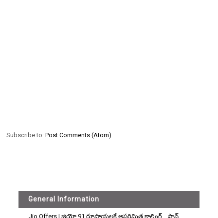
Subscribe to:
Post Comments (Atom)
General Information
Jio Offers | జియో 91 రూపాయలకే అపరిమిత కాలింగ్... ప్లాన్