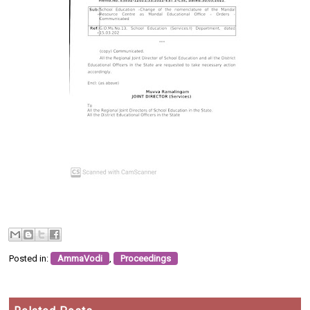
Posted in:
AmmaVodi
,
Proceedings