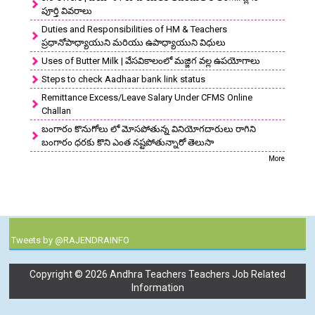
పూర్తి వివరాలు
Duties and Responsibilities of HM & Teachers
ప్రధానోపాధ్యాయుని మరియు ఉపాధ్యాయుని విధులు
Uses of Butter Milk | వేసవికాలంలో మజ్జిగ వల్ల ఉపయోగాలు
Steps to check Aadhaar bank link status
Remittance Excess/Leave Salary Under CFMS Online
Challan
బంగారం కొనుగోలు లో మోసపోతున్న వినియోగదారులు రాగిని
బంగారం ధరకు కొని ఎంత నష్టపోతున్నారో తెలుసా
More
Tweets by @RAJENDRAINFO
Copyright ©
2026
Andhra Teachers Teachers Job Related
Information