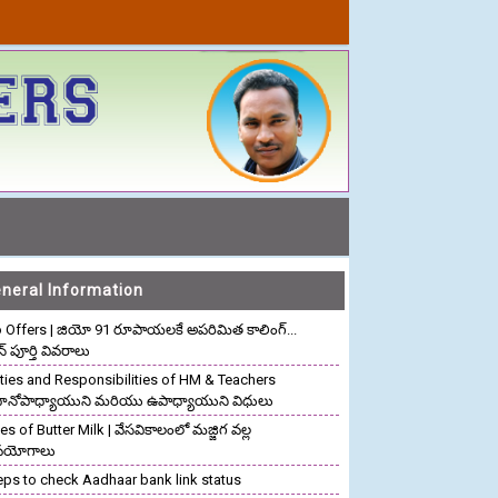
neral Information
o Offers | జియో 91 రూపాయలకే అపరిమిత కాలింగ్...
ాన్ పూర్తి వివరాలు
ties and Responsibilities of HM & Teachers
రధానోపాధ్యాయుని మరియు ఉపాధ్యాయుని విధులు
s of Butter Milk | వేసవికాలంలో మజ్జిగ వల్ల
పయోగాలు
eps to check Aadhaar bank link status