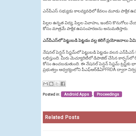
ఎన్‌పీఎస్‌ సభ్యుడు కాలవ్యవధిలో కేవలం మూడు పాక్ష
పిల్లల ఉన్నత విద్య, పిల్లల వివాహం, ఇంటిని కొనుగోలు 
కోసం మాత్రమే పాక్షిక ఉపసంహరణను అనుమతిస్తారు.
ఎన్‌పీఎస్‌లో పెట్టుబడి పెట్టడం వల్ల కలిగే ప్రయోజనాలు ఏమ
నేషనల్‌ పెన్షన్‌ సిస్టమ్‌లో పెట్టుబడి పెట్టడం వలన ఎన
లభిస్తుంది. మీరు మెచ్యూరిటీలో డిపాజిట్ చేసిన కార్పస్‌లో 
కోసం ఉంచబడుతుంది. ఈ నేషనల్ పెన్షన్ సిస్టమ్ ట్రస్ట్‌కు భ
ప్రభుత్వం ఆధ్వర్యంలోని పీఎఫ్‌ఆర్‌డీఏPFRDA ద్వారా నిర
Posted in:
Android Apps
,
Proceedings
Related Posts