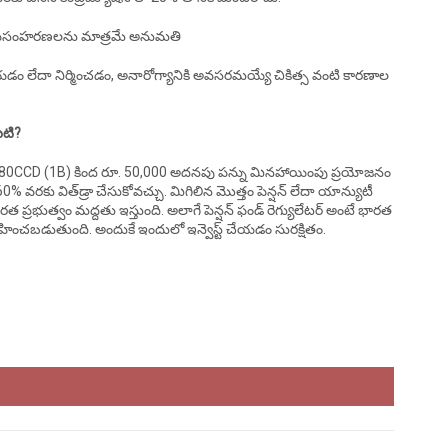
ిక ఉపసంహరణలను మాత్రమే అనుమతి
చేయడం లేదా నిర్మించడం, అనారోగ్యానికి అవసరమయ్యే చికిత్స వంటి కారణాల
ిటి?
్‌పీఎస్‌ 80CCD (1B) కింద రూ. 50,000 అదనపు పన్ను మినహాయింపు ప్రయోజనం
60% వరకు విత్‌డ్రా చేసుకోవచ్చు. మిగిలిన మొత్తం పెన్షన్ లేదా యాన్యుటీ
ారత ప్రభుత్వం మద్దతు ఇస్తుంది. అలాగే పెన్షన్ ఫండ్ రెగ్యులేటర్ అంటే భారత
్వహించబడుతుంది. అందుకే ఇందులో ఇన్వెస్ట్ చేయడం సురక్షితం.