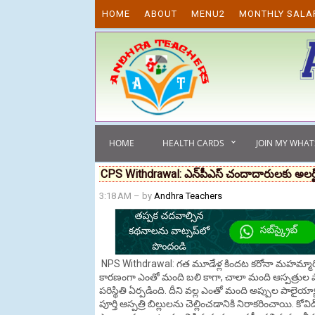
Skip to content
HOME
ABOUT
MENU2
MONTHLY SALA
HOME
HEALTH CARDS
JOIN MY WHA
CPS Withdrawal: ఎన్‌పీఎస్‌ చందాదారులకు అలర్ట్
3:18 AM
– by
Andhra Teachers
NPS Withdrawal: గత మూడేళ్ల కిందట కరోనా మహమ్మారి 
కారణంగా ఎంతో మంది బలి కాగా, చాలా మంది ఆస్పత్రుల పా
పరిస్థితి ఏర్పడింది. దీని వల్ల ఎంతో మంది అప్పుల పాలై
పూర్తి ఆస్పత్రి బిల్లులను చెల్లించడానికి నిరాకరించాయి. 