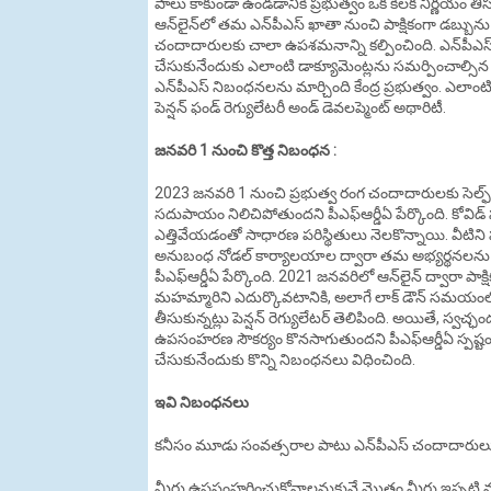
పాలు కాకుండా ఉండడానికి ప్రభుత్వం ఒక కీలక నిర్ణయం తీసుక
ఆన్‌లైన్‌లో తమ ఎన్‌పీఎస్‌ ఖాతా నుంచి పాక్షికంగా డబ్బ
చందాదారులకు చాలా ఉపశమనాన్ని కల్పించింది. ఎన్‌పీఎస్‌
చేసుకునేందుకు ఎలాంటి డాక్యూమెంట్లను సమర్పించాల్సిన 
ఎన్‌పీఎస్‌ నిబంధనలను మార్చింది కేంద్ర ప్రభుత్వం. ఎలాం
పెన్షన్ ఫండ్ రెగ్యులేటరీ అండ్ డెవలప్మెంట్ అథారిటీ.
జనవరి 1 నుంచి కొత్త నిబంధన :
2023 జనవరి 1 నుంచి ప్రభుత్వ రంగ చందాదారులకు సెల్ఫ్ డిక్ల
సదుపాయం నిలిచిపోతుందని పీఎఫ్ఆర్డీఏ పేర్కొంది. కోవిడ్‌
ఎత్తివేయడంతో సాధారణ పరిస్థితులు నెలకొన్నాయి. వీటి
అనుబంధ నోడల్ కార్యాలయాల ద్వారా తమ అభ్యర్థనలను సమర
పీఎఫ్ఆర్డీఏ పేర్కొంది. 2021 జనవరిలో ఆన్‌లైన్‌ ద్వారా పాక్షిక
మహమ్మారిని ఎదుర్కొవటానికి, అలాగే లాక్ డౌన్ సమయంలో న
తీసుకున్నట్లు పెన్షన్ రెగ్యులేటర్ తెలిపింది. అయితే, స్వచ్ఛం
ఉపసంహరణ సౌకర్యం కొనసాగుతుందని పీఎఫ్ఆర్డీఏ స్పష్టం చే
చేసుకునేందుకు కొన్ని నిబంధనలు విధించింది.
ఇవి నిబంధనలు
కనీసం మూడు సంవత్సరాల పాటు ఎన్‌పీఎస్‌ చందాదారులు
మీరు ఉపసంహరించుకోవాలనుకునే మొత్తం మీరు ఇప్పటి వరక