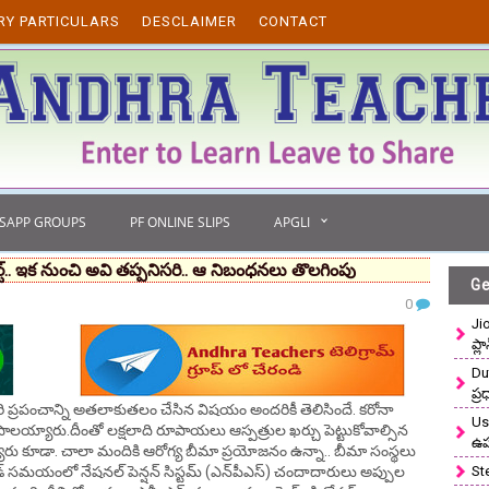
RY PARTICULARS
DESCLAIMER
CONTACT
TSAPP GROUPS
PF ONLINE SLIPS
APGLI
‌.. ఇక నుంచి అవి తప్పనిసరి.. ఆ నిబంధనలు తొలగింపు
Ge
0
Ji
ప్ల
Du
ప్
ప్రపంచాన్ని అతలాకుతలం చేసిన విషయం అందరికీ తెలిసిందే. కరోనా
Use
లయ్యారు.దీంతో లక్షలాది రూపాయలు ఆస్పత్రుల ఖర్చు పెట్టుకోవాల్సిన
ఉ
య్యారు కూడా. చాలా మందికి ఆరోగ్య బీమా ప్రయోజనం ఉన్నా.. బీమా సంస్థలు
కోవిడ్ సమయంలో నేషనల్ పెన్షన్ సిస్టమ్ (ఎన్‌పీఎస్‌) చందాదారులు అప్పుల
St