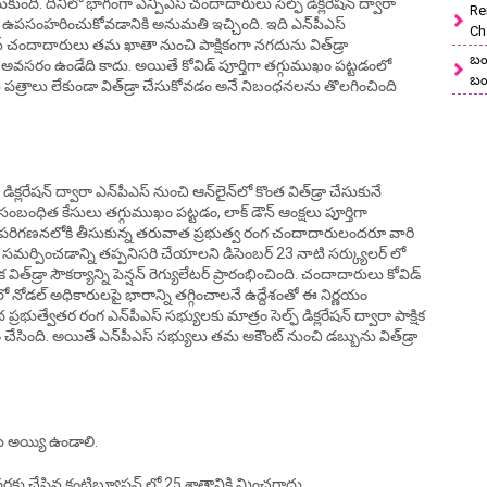
ుంది. దీనిలో భాగంగా ఎన్పీఎస్ చందాదారులు సెల్ఫ్ డిక్లరేషన్ ద్వారా
Re
ును ఉపసంహరించుకోవడానికి అనుమతి ఇచ్చింది. ఇది ఎన్‌పీఎస్‌
Ch
 చందాదారులు తమ ఖాతా నుంచి పాక్షికంగా నగదును విత్‌డ్రా
బం
అవసరం ఉండేది కాదు. అయితే కోవిడ్‌ పూర్తిగా తగ్గుముఖం పట్టడంలో
బం
టి పత్రాలు లేకుండా విత్‌డ్రా చేసుకోవడం అనే నిబంధనలను తొలగించింది
రేషన్ ద్వారా ఎన్‌పీఎస్‌ నుంచి ఆన్‌లైన్‌లో కొంత విత్‌డ్రా చేసుకునే
 సంబంధిత కేసులు తగ్గుముఖం పట్టడం, లాక్ డౌన్ ఆంక్షలు పూర్తిగా
ని పరిగణనలోకి తీసుకున్న తరువాత ప్రభుత్వ రంగ చందాదారులందరూ వారి
్పించడాన్ని తప్పనిసరి చేయాలని డిసెంబర్ 23 నాటి సర్క్యులర్ లో
 విత్‌డ్రా సౌకర్యాన్ని పెన్షన్ రెగ్యులేటర్ ప్రారంభించింది. చందాదారులు కోవిడ్
ోడల్ అధికారులపై భారాన్ని తగ్గించాలనే ఉద్దేశంతో ఈ నిర్ణయం
ద ప్రభుత్వేతర రంగ ఎన్‌పీఎస్‌ సభ్యులకు మాత్రం సెల్ఫ్ డిక్లరేషన్ ద్వారా పాక్షిక
సింది. అయితే ఎన్‌పీఎస్‌ సభ్యులు తమ అకౌంట్‌ నుంచి డబ్బును విత్‌డ్రా
 అయ్యి ఉండాలి.
ు చేసిన కంట్రిబ్యూషన్ లో 25 శాతానికి మించరాదు.