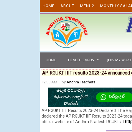
Skip to content
HOME
ABOUT
MENU2
MONTHLY SALA
HOME
HEALTH CARDS
JOIN MY WHA
AP RGUKT IIIT results 2023-24 announced on 
12:33 AM
– by
Andhra Teachers
AP RGUKT IIIT Results 2023-24 Declared: The Ra
declared the AP RGUKT IIIT Results 2023-24 today
official website of Andhra Pradesh RGUKT at
http