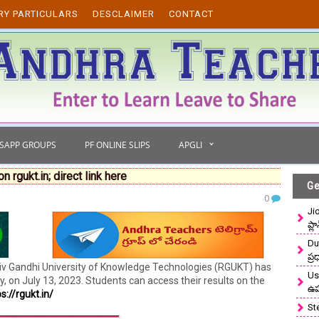
RY PARTICULARS
DESCLAIMER
CONTACT
TSAPP GROUPS
PF ONLINE SLIPS
APGLI
rgukt.in; direct link here
Ge
0
Ji
ప్ల
Du
ప్
jiv Gandhi University of Knowledge Technologies (RGUKT) has
Use
, on July 13, 2023. Students can access their results on the
ఉ
s://rgukt.in/
St