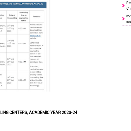
Re
Ch
బం
బం
LING CENTERS, ACADEMIC YEAR 2023-24