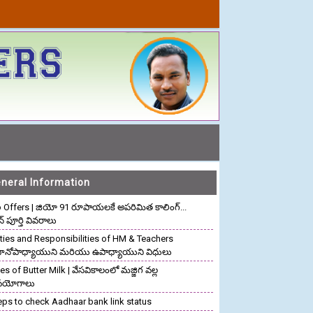
neral Information
o Offers | జియో 91 రూపాయలకే అపరిమిత కాలింగ్...
ాన్ పూర్తి వివరాలు
ties and Responsibilities of HM & Teachers
రధానోపాధ్యాయుని మరియు ఉపాధ్యాయుని విధులు
s of Butter Milk | వేసవికాలంలో మజ్జిగ వల్ల
పయోగాలు
eps to check Aadhaar bank link status