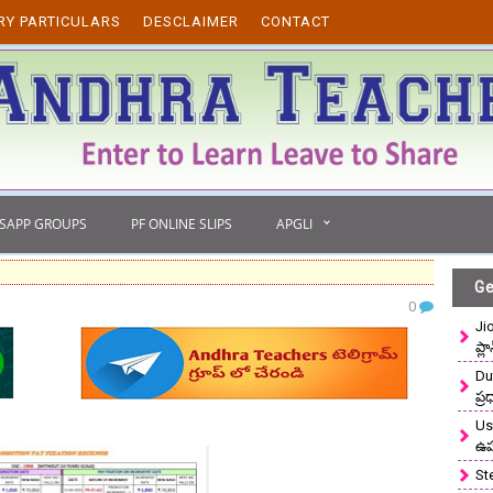
RY PARTICULARS
DESCLAIMER
CONTACT
TSAPP GROUPS
PF ONLINE SLIPS
APGLI
Ge
0
Ji
ప్ల
Du
ప్
Use
ఉ
St