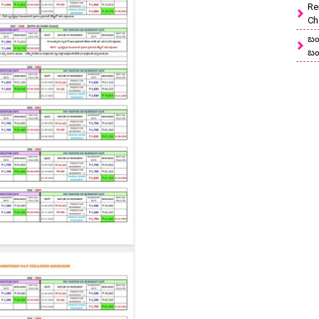
Re
Ch
బం
బం