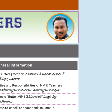
neral Information
o Offers | జియో 91 రూపాయలకే అపరిమిత కాలింగ్...
ాన్ పూర్తి వివరాలు
ties and Responsibilities of HM & Teachers
రధానోపాధ్యాయుని మరియు ఉపాధ్యాయుని విధులు
s of Butter Milk | వేసవికాలంలో మజ్జిగ వల్ల
పయోగాలు
eps to check Aadhaar bank link status