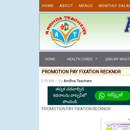
Skip to content
HOME
ABOUT
MENU2
MONTHLY SALA
HOME
HEALTH CARDS
JOIN MY WHA
PROMOTION PAY FIXATION RECKNOR
2:55 AM
– by
Andhra Teachers
PROMOTION PAY FIXATION RECKNOR