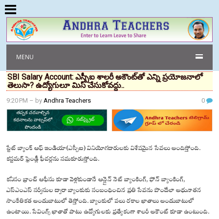
MENU
SBI Salary Account: ఎస్బీఐ శాలరీ అకౌంట్‌తో ఎన్ని ప్రయోజనాలో
తెలుసా? ఉద్యోగులూ మిస్ చేసుకోవద్దు..
9:20 PM
– by
Andhra Teachers
0
స్టేట్ బ్యాంక్ ఆఫ్ ఇండియా(ఎస్బీఐ) వినియోగదారులకు విశేషమైన సేవలు అందిస్తోంది.
కస్టమర్ ఫ్రెండ్లీ ఫీచర్లను సమకూరుస్తోంది.
కనీసం బ్రాంచ్ ఆఫీసు కూడా వెళ్లకుండానే ఆన్లైన్ నెట్ బ్యాంకింగ్, ఫోన్ బ్యాంకింగ్,
ఎస్ఎంఎస్ సర్వీసుల ద్వారా బ్యాంకుకు సంబంధించిన ప్రతి సేవను పొందేలా అధునాతన
సాంకేతికత అందుబాటులో తెస్తోంది. బ్యాంకులో పలు రకాల ఖాతాలు అందుబాటులో
ఉంటాయి. సేవింగ్స్ ఖాతాతో పాటు ఉద్యోగులకు ప్రత్యేకంగా శాలరీ అకౌంట్ కూడా ఉంటుంది.