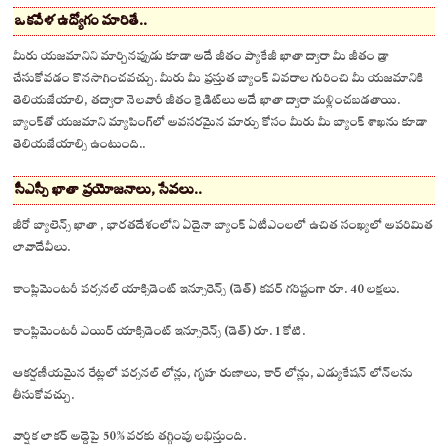
ఒకవేళ ఉద్యోగం మారితే..
మీరు యజమానిని మార్చినప్పుడు కూడా అదే జీతం ప్యాకేజీ ఖాతా ద్వారా మీ జీతం డ్రా
చేసుకోవడం కొనసాగించవచ్చు. మీరు మీ ప్రస్తుత బ్యాంక్ వివరాల గురించి మీ యజమానికి
తెలియజేయాలి, తద్వారా నెలవారీ జీతం క్రెడిట్‌లు అదే ఖాతా ద్వారా మళ్లించబడతాయి.
బ్యాంక్‌తో యజమాని మ్యాపింగ్‌లో అవసరమైన మార్పు కోసం మీరు మీ బ్యాంక్ శాఖను కూడా
తెలియజేయాల్సి ఉంటుంది..
సీఎస్పీ ఖాతా ప్రయోజనాలు, సేవలు..
జీరో బ్యాలెన్స్ ఖాతా , భారతదేశంలోని ఏదైనా బ్యాంక్ ఏటీఎంలలో ఉచిత సంఖ్యలో అపరిమిత
లావాదేవీలు.
కాంప్లిమెంటరీ పర్సనల్ యాక్సిడెంట్ ఇన్సూరెన్స్ (డెత్) కవర్ గరిష్టంగా రూ. 40 లక్షలు.
కాంప్లిమెంటరీ ఎయిర్ యాక్సిడెంట్ ఇన్సూరెన్స్ (డెత్) రూ. 1 కోటి.
ఆకర్షణీయమైన రేట్లలో పర్సనల్ లోన్లు, గృహ రుణాలు, కార్ లోన్లు, ఎడ్యుకేషన్ లోన్‌లను
తీసుకోవచ్చు.
వార్షిక లాకర్ అద్దెపై 50% వరకు తగ్గింపు లభిస్తుంది.