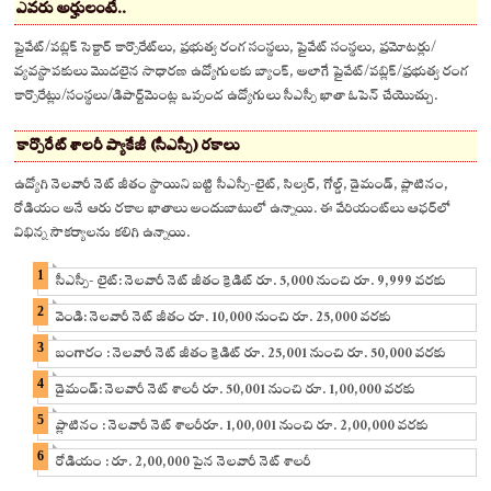
ఎవరు అర్హులంటే..
ప్రైవేట్/పబ్లిక్ సెక్టార్ కార్పొరేట్‌లు, ప్రభుత్వ రంగ సంస్థలు, ప్రైవేట్ సంస్థలు, ప్రమోటర్లు/
వ్యవస్థాపకులు మొదలైన సాధారణ ఉద్యోగులకు బ్యాంక్, అలాగే ప్రైవేట్/పబ్లిక్/ప్రభుత్వ రంగ
కార్పొరేట్లు/సంస్థలు/డిపార్ట్‌మెంట్ల ఒప్పంద ఉద్యోగులు సీఎస్పీ ఖాతా ఓపెన్ చేయొచ్చు.
కార్పొరేట్ శాలరీ ప్యాకేజీ (సీఎస్పీ) రకాలు
ఉద్యోగి నెలవారీ నెట్ జీతం స్థాయిని బట్టి సీఎస్పీ-లైట్, సిల్వర్, గోల్డ్, డైమండ్, ప్లాటినం,
రోడియం అనే ఆరు రకాల ఖాతాలు అందుబాటులో ఉన్నాయి. ఈ వేరియంట్‌లు ఆఫర్‌లో
విభిన్న సౌకర్యాలను కలిగి ఉన్నాయి.
సీఎస్పీ- లైట్: నెలవారీ నెట్ జీతం క్రెడిట్ రూ. 5,000 నుంచి రూ. 9,999 వరకు
వెండి: నెలవారీ నెట్ జీతం రూ. 10,000 నుంచి రూ. 25,000 వరకు
బంగారం : నెలవారీ నెట్ జీతం క్రెడిట్ రూ. 25,001 నుంచి రూ. 50,000 వరకు
డైమండ్: నెలవారీ నెట్ శాలరీ రూ. 50,001 నుంచి రూ. 1,00,000 వరకు
ప్లాటినం : నెలవారీ నెట్ శాలరీరూ. 1,00,001 నుంచి రూ. 2,00,000 వరకు
రోడియం : రూ. 2,00,000 పైన నెలవారీ నెట్ శాలరీ