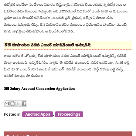
ఉద్యోగికి అందేలా సందేశాలు ప్రచారం చేస్తున్నారు. నమోదు చేయించుకున్న ఉద్యోగులు ఆ
వివరాలు తమ కుటుంబ సభ్యులకు చెప్పకపోవడంతో పధకంలో ఉండి కూడా ఆ కుటుంబం
ప్రయో జనం పొందలేకపోతోందట. అందుకే ప్రతీ ప్రభుత్వ ఉద్యోగి వివరాలు తమ
కుటుంబసభ్యులకు చెప్పి, తన మరణానంతరం కుటుంబం ప్రయోజనం పొందే
లా ముందే
తగిన జాగ్రత్తలు తీసుకోవాలని ఆ సందేశంలోకోరారు.
కోటి రూపాయల వరకు ఎయిర్ యాక్సిడెంటల్ ఇన్సూరెన్స్
శాలరీ అకౌంట్ హోల్డర్కు కోటి రూపాయల వరకు ఎయిర్ యాక్సిడెంటల్ ఇన్సూరెన్స్ కవరేజ్
కూడా ఉంటుంది. అన్ని కేటగిరీల వాళ్లకు ఈ కవరేజ్ ఉంటుంది. దీనికి అదనంగా, ATM కార్డ్
మీద కూడా ఎయిర్ యాక్సిడెంటల్ ఇన్సూరెన్స్ కవరేజ్ ఉంటుంది. కార్డ్ రకాన్ని బట్టి వచ్చే
కవరేజ్ మొత్తం మారుతుంది.
SBI Salary Account Conversion Application
Posted in:
Android Apps
,
Proceedings