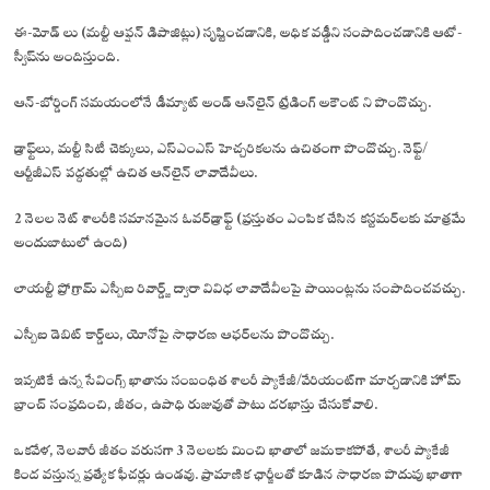
ఈ-మోడ్ లు (మల్టీ ఆప్షన్ డిపాజిట్లు) సృష్టించడానికి, అధిక వడ్డీని సంపాదించడానికి ఆటో-
స్వీప్‌ను అందిస్తుంది.
ఆన్-బోర్డింగ్ సమయంలోనే డీమ్యాట్ అండ్ ఆన్‌లైన్ ట్రేడింగ్ అకౌంట్ ని పొందొచ్చు.
డ్రాఫ్ట్‌లు, మల్టీ సిటీ చెక్కులు, ఎస్ఎంఎస్ హెచ్చరికలను ఉచితంగా పొందొచ్చు. నెఫ్ట్/
ఆర్టీజీఎస్ పద్ధతుల్లో ఉచిత ఆన్‌లైన్ లావాదేవీలు.
2 నెలల నెట్ శాలరీకి సమానమైన ఓవర్‌డ్రాఫ్ట్ (ప్రస్తుతం ఎంపిక చేసిన కస్టమర్‌లకు మాత్రమే
అందుబాటులో ఉంది)
లాయల్టీ ప్రోగ్రామ్ ఎస్బీఐ రివార్డ్జ్ ద్వారా వివిధ లావాదేవీలపై పాయింట్లను సంపాదించవచ్చు.
ఎస్బీఐ డెబిట్ కార్డ్‌లు, యోనోపై సాధారణ ఆఫర్‌లను పొందొచ్చు.
ఇప్పటికే ఉన్న సేవింగ్స్ ఖాతాను సంబంధిత శాలరీ ప్యాకేజీ/వేరియంట్‌గా మార్చడానికి హోమ్
బ్రాంచ్‌ సంప్రదించి, జీతం, ఉపాధి రుజువుతో పాటు దరఖాస్తు చేసుకోవాలి.
ఒకవేళ, నెలవారీ జీతం వరుసగా 3 నెలలకు మించి ఖాతాలో జమకాకపోతే, శాలరీ ప్యాకేజీ
కింద వస్తున్న ప్రత్యేక ఫీచర్లు ఉండవు. ప్రామాణిక ఛార్జీలతో కూడిన సాధారణ పొదుపు ఖాతాగా