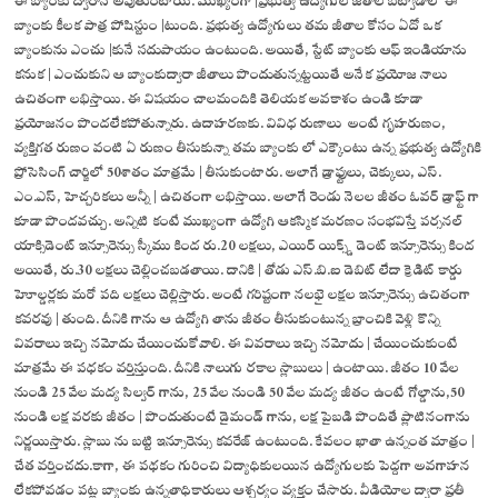
ఈ బ్యాంకు ద్వారానే అవుతుంటాయి. ముఖ్యంగా |ప్రభుత్వ ఉద్యోగుల జీతాల బట్వాడాలో ఈ
బ్యాంకు కీలక పాత్ర పోషిస్టుం |టుంది. ప్రభుత్వ ఉద్యోగులు తమ జీతాల కోసం ఏదో ఒక
బ్యాంకును ఎంచు |కునే సదుపాయం ఉంటుంది. అయితే, స్టేట్ బ్యాంకు ఆఫ్ ఇండియాను
కనుక | ఎంచుకుని ఆ బ్యాంకుద్వారా జీతాలు పొందుతున్నట్టయితే అనేక ప్రయోజ నాలు
ఉచితంగా లభిస్తాయి. ఈ విషయం చాలమందికి తెలియక అవకాశం ఉండి కూడా
ప్రయోజనం పొందలేకపోతున్నారు. ఉదాహరణకు. వివిధ రుణాలు అంటే గృహరుణం,
వ్యక్తిగత రుణం వంటి ఏ రుణం తీసుకున్నా తమ బ్యాంకు లో ఎక్కౌంటు ఉన్న ప్రభుత్వ ఉద్యోగికి
ప్రోసెసింగ్ చార్జిలో 50శాతం మాత్రమే | తీసుకుంటారు. అలాగే డ్రాఫ్టులు, చెక్కులు, ఎస్.
ఎం.ఎస్, హెచ్చరికలు అన్నీ | ఉచితంగా లభిస్తాయి. అలాగే రెండు నెలల జీతం ఓవర్ డ్రాఫ్ట్ గా
కూడా పొందవచ్చు. అన్నిటి కంటే ముఖ్యంగా ఉద్యోగి ఆకస్మిక మరణం సంభవిస్తే పర్సనల్
యాక్సిడెంట్ ఇన్సూరెన్సు స్కీము కింద రు.20 లక్షలు, ఎయిర్ యిక్స్డ్ డెంట్ ఇన్సూరెన్సు కింద
అయితే, రు.30 లక్షలు చెల్లించబడతాయి. దానికి | తోడు ఎస్.బి.ఐ డెబిట్ లేదా క్రెడిట్ కార్డు
హెూల్డర్లకు మరో పది లక్షలు చెల్లిస్తారు. అంటే గరిష్టంగా నలభై లక్షల ఇన్సూరెన్సు ఉచితంగా
కవరవు | తుంది. దీనికి గాను ఆ ఉద్యోగి తాను జీతం తీసుకుంటున్న బ్రాంచికి వెళ్లి కొన్ని
వివరాలు ఇచ్చి నమోదు చేయించుకోవాలి. ఈ వివరాలు ఇచ్చి నమోదు | చేయించుకుంటే
మాత్రమే ఈ పధకం వర్తిస్తుంది. దీనికి నాలుగు రకాల స్లాబులు | ఉంటాయి. జీతం 10 వేల
నుండి 25 వేల మద్య సిల్వర్ గాను, 25 వేల నుండి 50 వేల మద్య జీతం ఉంటే గోల్డాను,50
నుండి లక్ష వరకు జీతం | పొందుతుంటే డైమండ్ గాను, లక్ష పైబడి పొందితే ప్లాటినంగాను
నిర్ణయిస్తారు. స్లాబు ను బట్టి ఇన్సూరెన్సు కవరేజ్ ఉంటుంది. కేవలం ఖాతా ఉన్నంత మాత్రం |
చేత వర్తించదు.కాగా, ఈ పథకం గురించి విద్యాధికులయిన ఉద్యోగులకు పెద్దగా అవగాహన
లేకపోవడం పట్ల బ్యాంకు ఉన్నతాధికారులు ఆశ్చర్యం వ్యక్తం చేసారు. వీడియోల ద్వారా ప్రతీ