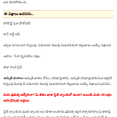
అది మారిపోతుంది.
ఈ పత్రాలు అవసరం..
పాస్పోర్ట్ సైజు ఫోటోగ్రాఫ్
పాన్ కార్డ్ కాపీ
ఆర్బీఐ సూచించిన గుర్తింపు, చిరునామా రుజువు (అధికారికంగా చెల్లుబాటు అయ్యే పత్రాలు)
ఉపాధి / సేవా ధృవీకరణ పత్రం
తాజా శాలరీ స్లిప్
ఉమ్మడి ఖాతాలు:
ఉమ్మడి ఖాతాల కోసం, దరఖాస్తుదారు, ఉమ్మడి దరఖాస్తుదారు(లు) ఇద్దరికీ
గుర్తింపు రుజువు & చిరునామా రుజువు (అధికారికంగా చెల్లుబాటు అయ్యే పత్రాలు) అవసరం.
మీరు ప్రభుత్వ ఉద్యోగులా? మీ జీతం ఖాతా స్టేట్ బ్యాంకులో ఉందా? అయితే..మీరు 40 లక్షల
ఇన్సూరెన్సుకు అర్హులు
స్టేట్ బ్యాంకును ట్రజరీ బ్యాంకు అని కూడా అంటారు.ప్రభుత్వ ఆర్ధిక కార్యాకలాపాలన్నీ దాదాపు