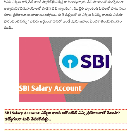
దీనిని ఎస్బీఐ కార్పొరేట్ శాలరీ ప్యాకేజ్(సీఎస్పీ) గా పిలుస్తున్నారు. దీని సాయంతో సురక్షితంగా
అత్యాధునిక సదుపాయాలతో కూడిన నెట్ బ్యాంకింగ్, మొబైల్ బ్యాంకింగ్ సేవలతో పాటు పలు
రకాల ప్రయోజనాలు కూడా అందిస్తోంది. ఈ నేపథ్యంలో ఈ ఎస్బీఐ సీఎస్పీ ఖాతాను ఎవరూ
ప్రారంభించవచ్చు? ఎవరు అర్హులు? దానిలో ఉండే ప్రయోజనాలు ఏంటి? తెలుసుకుందాం
రండి..
SBI Salary Account: ఎస్బీఐ శాలరీ అకౌంట్‌తో ఎన్ని ప్రయోజనాలో తెలుసా?
ఉద్యోగులూ మిస్ చేసుకోవద్దు..