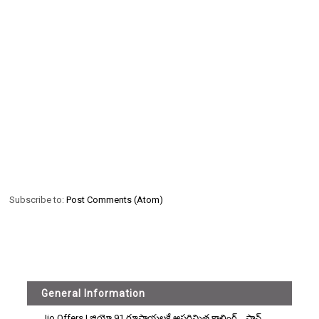
Subscribe to:
Post Comments (Atom)
General Information
Jio Offers | జియో 91 రూపాయలకే అపరిమిత కాలింగ్... ప్లాన్