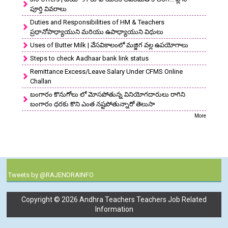
పూర్తి వివరాలు
Duties and Responsibilities of HM & Teachers
ప్రధానోపాధ్యాయుని మరియు ఉపాధ్యాయుని విధులు
Uses of Butter Milk | వేసవికాలంలో మజ్జిగ వల్ల ఉపయోగాలు
Steps to check Aadhaar bank link status
Remittance Excess/Leave Salary Under CFMS Online
Challan
బంగారం కొనుగోలు లో మోసపోతున్న వినియోగదారులు రాగిని
బంగారం ధరకు కొని ఎంత నష్టపోతున్నారో తెలుసా
More
Tweets by @RAJENDRAINFO
Copyright ©
2026
Andhra Teachers Teachers Job Related
Information