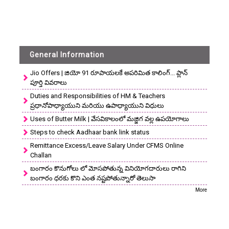
General Information
Jio Offers | జియో 91 రూపాయలకే అపరిమిత కాలింగ్... ప్లాన్
పూర్తి వివరాలు
Duties and Responsibilities of HM & Teachers
ప్రధానోపాధ్యాయుని మరియు ఉపాధ్యాయుని విధులు
Uses of Butter Milk | వేసవికాలంలో మజ్జిగ వల్ల ఉపయోగాలు
Steps to check Aadhaar bank link status
Remittance Excess/Leave Salary Under CFMS Online
Challan
బంగారం కొనుగోలు లో మోసపోతున్న వినియోగదారులు రాగిని
బంగారం ధరకు కొని ఎంత నష్టపోతున్నారో తెలుసా
More