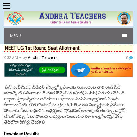
MENU
NEET UG 1st Round Seat Allotment
9:32 AM
– by
Andhra Teachers
0
నీట్ ఎంబీబీఎస్, బీడీఎస్ కోర్సుల్లో ప్రవేశాలకు సంబంధించి తొలి రౌండ్ సీట్
అలాట్మెంట్ ఫలితాలను మెడికల్ కౌన్సెలింగ్ కమిటీ(ఎంసీసీ) విడుదల చేసింది.
ర్యాంకు, ప్రాధాన్యతలు తదితరాల ఆధారంగా ఎంసీసీ అభ్యర్థులకు సీట్లను
కేటాయించింది. తొలి రౌండులో మొత్తం 26,109 మంది విద్యార్థులకు ప్రవేశాలు
పొందారు. సీటు లభించిన అభ్యర్థులు ప్రొవిజినల్ అలాట్మెంట్ లెటర్స్ను డౌన్లోడ్
చేసుకోవచ్చు. సీటు పొందిన అభ్యర్థులు సంబంధిత కళాశాలల్లో ఆగస్టు 29వ
తేదీలోగా రిపోర్టు చేయాలి.
Download Results