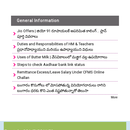
General Information
Jio Offers | జియో 91 రూపాయలకే అపరిమిత కాలింగ్... ప్లాన్
పూర్తి వివరాలు
Duties and Responsibilities of HM & Teachers
ప్రధానోపాధ్యాయుని మరియు ఉపాధ్యాయుని విధులు
Uses of Butter Milk | వేసవికాలంలో మజ్జిగ వల్ల ఉపయోగాలు
Steps to check Aadhaar bank link status
Remittance Excess/Leave Salary Under CFMS Online
Challan
బంగారం కొనుగోలు లో మోసపోతున్న వినియోగదారులు రాగిని
బంగారం ధరకు కొని ఎంత నష్టపోతున్నారో తెలుసా
More