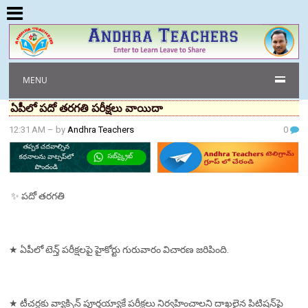
MENU
ఏపీలో పదో తరగతి పరీక్షలు వాయిదా
12:31 AM
– by
Andhra Teachers
0
✨ పదో తరగతి
★ ఏపీలో టెన్త్‌ పరీక్షలపై హైకోర్టు గురువారం విచారణ జరిపింది.
★ టీచర్లకు వ్యాక్సిన్‌ పూర్తయ్యాకే పరీక్షలు నిర్వహించాలని దాఖలైన పిటిషన్‌పై