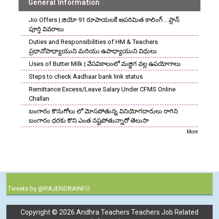
General Information
Jio Offers | జియో 91 రూపాయలకే అపరిమిత కాలింగ్... ప్లాన్
పూర్తి వివరాలు
Duties and Responsibilities of HM & Teachers
ప్రధానోపాధ్యాయుని మరియు ఉపాధ్యాయుని విధులు
Uses of Butter Milk | వేసవికాలంలో మజ్జిగ వల్ల ఉపయోగాలు
Steps to check Aadhaar bank link status
Remittance Excess/Leave Salary Under CFMS Online
Challan
బంగారం కొనుగోలు లో మోసపోతున్న వినియోగదారులు రాగిని
బంగారం ధరకు కొని ఎంత నష్టపోతున్నారో తెలుసా
More
Tweets by @RAJENDRAINFO
Copyright ©
2026
Andhra Teachers Teachers Job Related