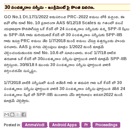
30 సంవత్సరాల సర్వీసు - ఇంక్రిమెంట్ పై కొంత వివరణ.
GO No.1 Dt.17/1/2022 అనుసరించి PRC-2022 అమలు లోకి వచ్చింది. ఈ
జివో లోని రూల్ No. 10 ప్రకారంగా AAS 6/12/18 Scales ను గతంలో వలనే
యధావిధిగా కొనసాగిస్తూ ఒకే కేడర్ లో 24 సంవత్సరాల సర్వీసుకు ఉన్న SPP-II స్కేలు
ను SPP-IIA గాను మరియుఅదే కేడర్ లో 30 సంవత్సరాల సర్వీసుకు SPP-IIB
గాను ఇస్తూ PRC అమలు తేది 1/7/2018 నుండి అమలు చేస్తూ ఉత్తర్వులను పొందు
పరచారు. AAS పై నగదు చెల్లింపులు మాత్రం 1/2022 నుండి మాత్రమే
చెల్లించబడుతుందని రూల్ No. 10.6 లో సూచించారు. అంటే 1/7/18 దాటిన
తరువాత ఒకే కేడర్ లో 30సంవత్సరాల సర్వీసు పూర్తయిన వారికి మాత్రమే SPP-IIB
వర్తిస్తుంది. 30/6/18 కి ముందు 30 సంవత్సరాల సర్వీసు పూర్తయిన వారికి
వర్తించదనేది సుస్పష్టం.
1/7/2018 నాటికి సర్వీసులో ఉండి ఆతేదికి గానీ ఆ తదుపరి గాని ఒకే కేడర్ లో 30
సంవత్సరాల సర్వీసు పూర్తయిన వారికి 30 సంవత్సరాల సర్వీసు పూర్తయిన తేదీకి 24
సంవత్సరాల స్కేల్ లో SPP-IIB మంజూరు చేసి ఆర్ధికలాభం జనవరి2022 నుండి
మాత్రమే చెల్లిస్తారు.
Posted in:
AmmaVodi
,
Android Apps
,
Pr
,
Proceedings